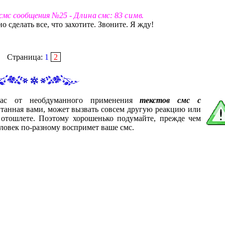
 смс сообщения №25 -
Д л и н а
смс: 83
с и м в
.
 сделать все, что захотите. Звоните. Я жду!
Страница:
1
2
вас от необдуманного применения
текстов смс с
итанная вами, может вызвать совсем другую реакцию или
 отошлете. Поэтому хорошенько подумайте, прежде чем
ловек по-разному воспримет ваше смс.