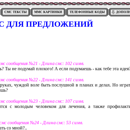
СМС ТЕКСТЫ
ММС КАРТИНКИ
ТЕЛЕФОННЫЕ КОДЫ
ДОПОЛ
С ДЛЯ ПРЕДЛОЖЕНИЙ
смс сообщения №21 -
Д л и н а
смс: 102
с и м в
.
ь? Ты не подумай плохого! А если подумаешь - как тебе эта идея
смс сообщения №22 -
Д л и н а
смс: 141
с и м в
.
руках, чуждой воле быть послушной в планах и делах. Но играт
ешь?
смс сообщения №23 -
Д л и н а
смс: 107
с и м в
.
ится с молодым человеком для лечения, а также профилакт
 смс сообщения №24 -
Д л и н а
смс: 53
с и м в
.
ть со мной?..