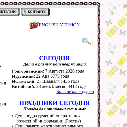
НИТЕЛЬНО
КОНТАКТЫ
ENGLISH VERSION
СЕГОДНЯ
Дата в разных календарях мира
?
: 7 Августа 2026 года
Григорианский
: 22 Ава 5775 года
Иудейский
: 21 Шавваля 1436 года
Исламский
ь в
: 23 день 6 месяц 4412 года
Китайский
Больше календарей
ПРАЗДНИКИ СЕГОДНЯ
ики
Поводы для отправки смс и ммс
• День подразделений оперативно-
розыскной информации (Россия)
• День памяти жертв национального