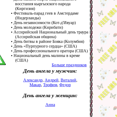
восстания кыргызского народа
(Киргизия)
• Фестиваль-парад геев в Амстердаме
(Нидерланды)
• День независимости (Кот-д'Ивуар)
• День молодежи (Кирибати)
• Ассирийский Национальный день траура
(Ассирийская община)
• День битвы в районе Бояка (Колумбия)
• День «Пурпурного сердца» (США)
• День профессионального оратора (США)
• Национальный день малины в креме
(США)
Больше праздников
День ангела у мужчин:
Александр
,
Андрей
,
Виталий
,
Макар
,
Трофим
,
Федор
День ангела у женщин:
Анна