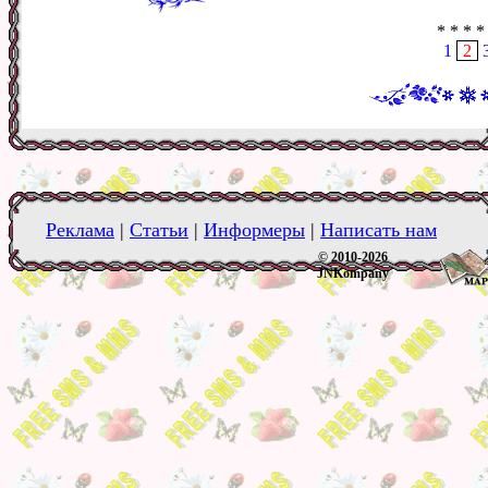
* * * *
1
2
Реклама
|
Статьи
|
Информеры
|
Написать нам
© 2010-2026
JNKompany