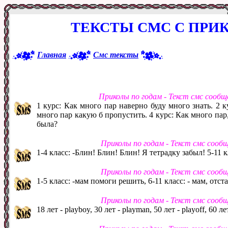
ТЕКСТЫ СМС С ПРИ
Главная
Смс тексты
Приколы по годам - Текст смс сооб
1 курс: Как много пар наверно буду много знать. 2 к
много пар какую б пропустить. 4 курс: Как много пар,
была?
Приколы по годам - Текст смс сооб
1-4 класс: -Блин! Блин! Блин! Я тетрадку забыл! 5-11 
Приколы по годам - Текст смс сооб
1-5 класс: -мам помоги решить, 6-11 класс: - мам, отст
Приколы по годам - Текст смс сооб
18 лет - playboy, 30 лет - playman, 50 лет - playoff, 60 ле