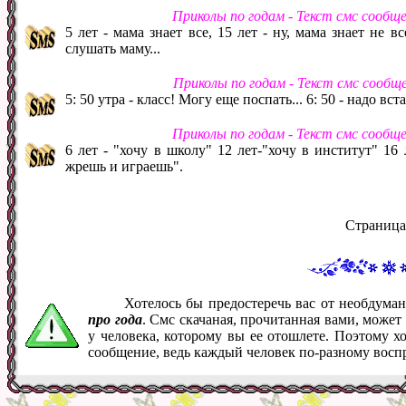
Приколы по годам - Текст смс сообщ
5 лет - мама знает все, 15 лет - ну, мама знает не вс
слушать маму...
Приколы по годам - Текст смс сообщ
5: 50 утра - класс! Могу еще поспать... 6: 50 - надо встав
Приколы по годам - Текст смс сообщ
6 лет - "хочу в школу" 12 лет-"хочу в институт" 16 
жрешь и играешь".
Страница
Хотелось бы предостеречь вас от необдум
про года
. Смс скачаная, прочитанная вами, може
у человека, которому вы ее отошлете. Поэтому х
сообщение, ведь каждый человек по-разному восп