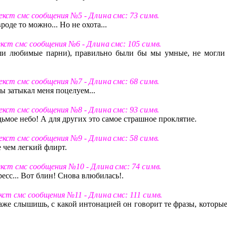
Текст смс сообщения №5 -
Д л и н а
смс: 73
с и м в
.
роде то можно... Но не охота...
екст смс сообщения №6 -
Д л и н а
смс: 105
с и м в
.
ши любимые парни), правильно были бы мы умные, не могли
Текст смс сообщения №7 -
Д л и н а
смс: 68
с и м в
.
ты затыкал меня поцелуем...
Текст смс сообщения №8 -
Д л и н а
смс: 93
с и м в
.
дьмое небо! А для других это самое страшное проклятие.
Текст смс сообщения №9 -
Д л и н а
смс: 58
с и м в
.
е чем легкий флирт.
екст смс сообщения №10 -
Д л и н а
смс: 74
с и м в
.
есс... Вот блин! Снова влюбилась!.
екст смс сообщения №11 -
Д л и н а
смс: 111
с и м в
.
даже слышишь, с какой интонацией он говорит те фразы, которые