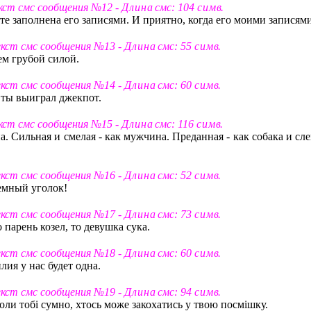
екст смс сообщения №12 -
Д л и н а
смс: 104
с и м в
.
кте заполнена его записями. И приятно, когда его моими записями
екст смс сообщения №13 -
Д л и н а
смс: 55
с и м в
.
ем грубой силой.
екст смс сообщения №14 -
Д л и н а
смс: 60
с и м в
.
- ты выиграл джекпот.
екст смс сообщения №15 -
Д л и н а
смс: 116
с и м в
.
. Сильная и смелая - как мужчина. Преданная - как собака и сл
екст смс сообщения №16 -
Д л и н а
смс: 52
с и м в
.
темный уголок!
екст смс сообщения №17 -
Д л и н а
смс: 73
с и м в
.
о парень козел, то девушка сука.
екст смс сообщения №18 -
Д л и н а
смс: 60
с и м в
.
ия у нас будет одна.
екст смс сообщения №19 -
Д л и н а
смс: 94
с и м в
.
оли тобі сумно, хтось може закохатись у твою посмішку.