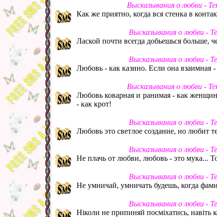
Высказывания о любви - Т
Как же приятно, когда вся стенка в конта
Высказывания о любви - Т
Лаской почти всегда добьешься больше, ч
Высказывания о любви - Т
Любовь - как казино. Если она взаимная 
Высказывания о любви - Т
Любовь коварная и ранимая - как женщина
- как крот!
Высказывания о любви - Т
Любовь это светлое создание, но любит 
Высказывания о любви - Т
Не плачь от любви, любовь - это мука... Т
Высказывания о любви - Т
Не умничай, умничать будешь, когда фамил
Высказывания о любви - Т
Ніколи не припиняй посміхатись, навіть к