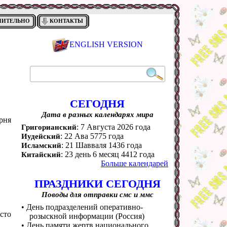
НИТЕЛЬНО
КОНТАКТЫ
ENGLISH VERSION
СЕГОДНЯ
Дата в разных календарях мира
рня
: 7 Августа 2026 года
Григорианский
: 22 Ава 5775 года
Иудейский
: 21 Шавваля 1436 года
Исламский
: 23 день 6 месяц 4412 года
Китайский
Больше календарей
ПРАЗДНИКИ СЕГОДНЯ
Поводы для отправки смс и ммс
• День подразделений оперативно-
осто
розыскной информации (Россия)
• День памяти жертв национального