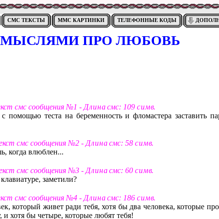
СМС ТЕКСТЫ
ММС КАРТИНКИ
ТЕЛЕФОННЫЕ КОДЫ
ДОПОЛ
С МЫСЛЯМИ ПРО ЛЮБОВЬ
екст смс сообщения №1 -
Д л и н а
смс: 109
с и м в
.
с помощью теста на беременность и фломастера заставить па
Текст смс сообщения №2 -
Д л и н а
смс: 58
с и м в
.
, когда влюблен...
Текст смс сообщения №3 -
Д л и н а
смс: 60
с и м в
.
 клавиатуре, заметили?
екст смс сообщения №4 -
Д л и н а
смс: 186
с и м в
.
ек, который живет ради тебя, хотя бы два человека, которые пр
, и хотя бы четыре, которые любят тебя!