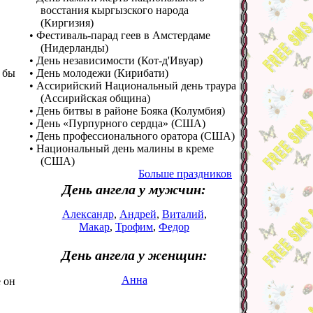
восстания кыргызского народа
(Киргизия)
• Фестиваль-парад геев в Амстердаме
(Нидерланды)
• День независимости (Кот-д'Ивуар)
 бы
• День молодежи (Кирибати)
• Ассирийский Национальный день траура
(Ассирийская община)
• День битвы в районе Бояка (Колумбия)
• День «Пурпурного сердца» (США)
• День профессионального оратора (США)
• Национальный день малины в креме
(США)
Больше праздников
День ангела у мужчин:
Александр
,
Андрей
,
Виталий
,
Макар
,
Трофим
,
Федор
День ангела у женщин:
Анна
 он