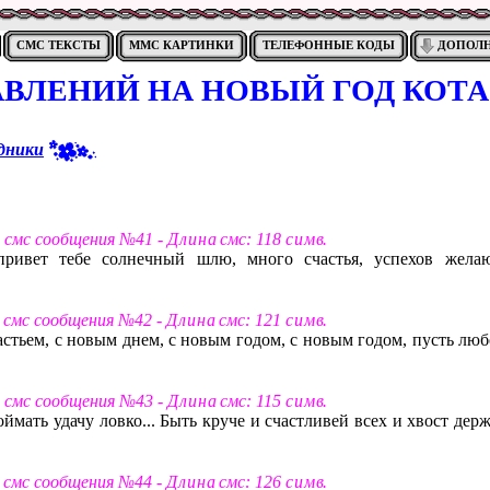
СМС ТЕКСТЫ
ММС КАРТИНКИ
ТЕЛЕФОННЫЕ КОДЫ
ДОПОЛ
АВЛЕНИЙ НА НОВЫЙ ГОД КОТА
дники
т смс сообщения №41 -
Д л и н а
смс: 118
с и м в
.
ривет тебе солнечный шлю, много счастья, успехов жела
т смс сообщения №42 -
Д л и н а
смс: 121
с и м в
.
астьем, с новым днем, с новым годом, с новым годом, пусть люб
т смс сообщения №43 -
Д л и н а
смс: 115
с и м в
.
ймать удачу ловко... Быть круче и счастливей всех и хвост дер
т смс сообщения №44 -
Д л и н а
смс: 126
с и м в
.