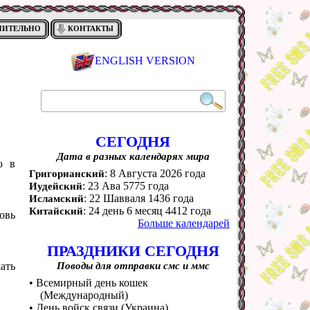
НИТЕЛЬНО
КОНТАКТЫ
ENGLISH VERSION
СЕГОДНЯ
Дата в разных календарях мира
ю в
: 8 Августа 2026 года
Григорианский
: 23 Ава 5775 года
Иудейский
: 22 Шавваля 1436 года
Исламский
: 24 день 6 месяц 4412 года
Китайский
овь
Больше календарей
ПРАЗДНИКИ СЕГОДНЯ
жать
Поводы для отправки смс и ммс
• Всемирный день кошек
(Международный)
• День войск связи (Украина)