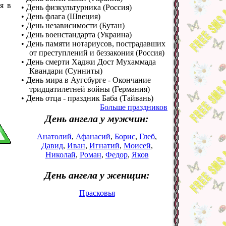
я в
• День физкультурника (Россия)
• День флага (Швеция)
• День независимости (Бутан)
• День военстандарта (Украина)
• День памяти нотариусов, пострадавших
от преступлений и беззакония (Россия)
• День смерти Хаджи Дост Мухаммада
Квандари (Сунниты)
• День мира в Аугсбурге - Окончание
тридцатилетней войны (Германия)
• День отца - праздник Баба (Тайвань)
Больше праздников
День ангела у мужчин:
Анатолий
,
Афанасий
,
Борис
,
Глеб
,
Давид
,
Иван
,
Игнатий
,
Моисей
,
Николай
,
Роман
,
Федор
,
Яков
День ангела у женщин:
Прасковья