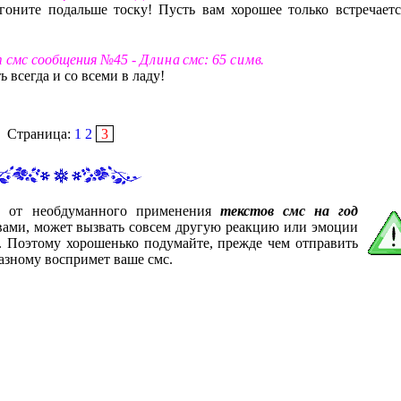
гоните подальше тоску! Пусть вам хорошее только встречаетс
т смс сообщения №45 -
Д л и н а
смс: 65
с и м в
.
 всегда и со всеми в ладу!
Страница:
1
2
3
ас от необдуманного применения
текстов смс на год
 вами, может вызвать совсем другую реакцию или эмоции
е. Поэтому хорошенько подумайте, прежде чем отправить
азному воспримет ваше смс.