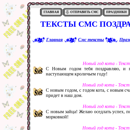
ГЛАВНАЯ
ОТПРАВИТЬ СМС
ПРАЗДНИКИ
ТЕКСТЫ СМС ПОЗДР
Главная
Смс тексты
Праз
Новый год кота - Текс
С Новым годом тебя поздравляю, и п
наступающем кроличьем году!
Новый год кота - Текс
С новым годом, с годом кота, с новым сч
придет в наш дом.
Новый год кота - Текс
С новым зайца! Желаю оседлать успех, по
морковкой!
Новый год кота - Текс