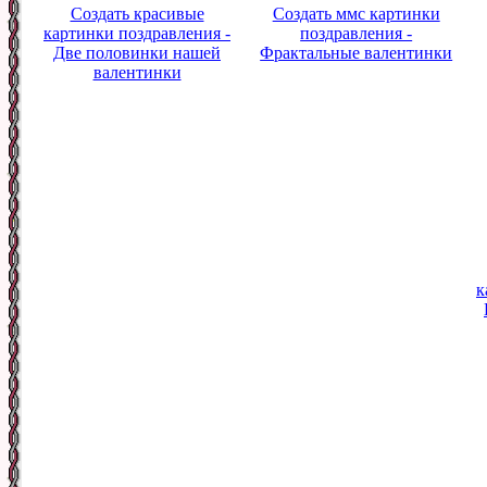
Создать красивые
Создать ммс картинки
картинки поздравления -
поздравления -
Две половинки нашей
Фрактальные валентинки
валентинки
к