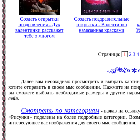
Создать открытки
Создать поздравительные
поздравления - Дух
открытки - Валентинка
к
валентинки расскажет
намазанная красками
У
тебе о многом
Страница:
1
2
3
4
Далее вам необходимо просмотреть и выбрать картин
хотите отправить в своем ммс сообщении. Нажмите на понр
вы сможете выбрать необходимые размеры и другие пара
себя
.
Смотреть по категориям
- нажав на ссылку
«Рисунки» поделены на более подробные категории. Возм
интересующее вас изображения для своего ммс сообщения.