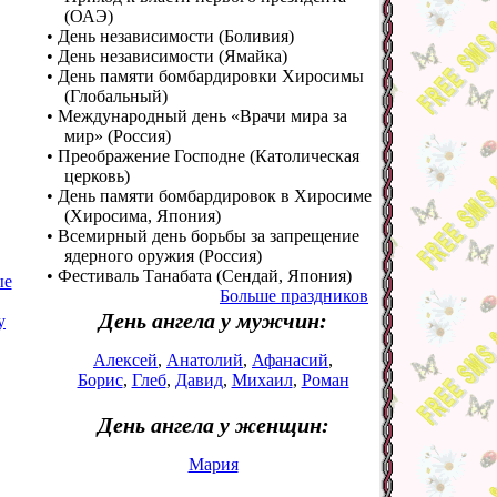
(ОАЭ)
• День независимости (Боливия)
• День независимости (Ямайка)
• День памяти бомбардировки Хиросимы
(Глобальный)
• Международный день «Врачи мира за
мир» (Россия)
• Преображение Господне (Католическая
церковь)
• День памяти бомбардировок в Хиросиме
(Хиросима, Япония)
• Всемирный день борьбы за запрещение
ядерного оружия (Россия)
• Фестиваль Танабата (Сендай, Япония)
ые
Больше праздников
День ангела у мужчин:
у
Алексей
,
Анатолий
,
Афанасий
,
Борис
,
Глеб
,
Давид
,
Михаил
,
Роман
День ангела у женщин:
Мария