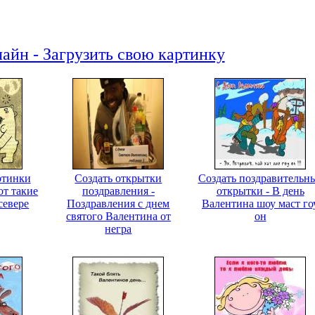
айн - Загрузить свою картинку
ртинки
Создать открытки
Создать поздравительн
от такие
поздравления -
открытки - В день
севере
Поздравления с днем
Валентина шоу маст го
святого Валентина от
он
негра