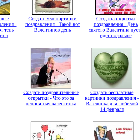
ивые
Создать ммс картинки
Создать открытки
вления -
поздравления - Такой вот
поздравления - День
т тень
Валентинов день
святого Валентина пус
лина
идет подальше
Создать поздравительные
Создать бесплатные
открытки - Что это за
картинки поздравления -
непонятная валентинка
Вазелинка для любимой
14 февраля