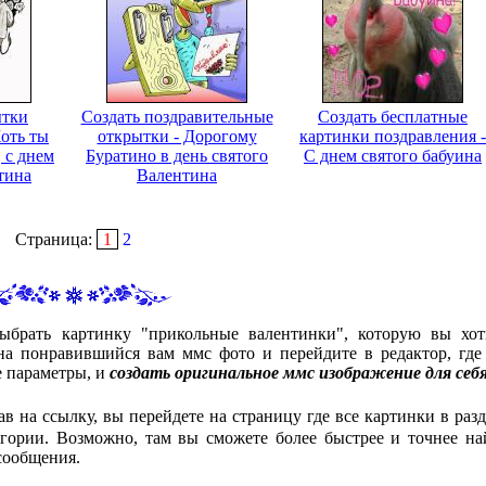
ытки
Создать поздравительные
Создать бесплатные
Хоть ты
открытки - Дорогому
картинки поздравления -
 с днем
Буратино в день святого
С днем святого бабуина
тина
Валентина
Страница:
1
2
ыбрать картинку "прикольные валентинки", которую вы хот
а понравившийся вам ммс фото и перейдите в редактор, где
е параметры, и
создать оригинальное ммс изображение для себ
ав на ссылку, вы перейдете на страницу где все картинки в разд
гории. Возможно, там вы сможете более быстрее и точнее на
сообщения.