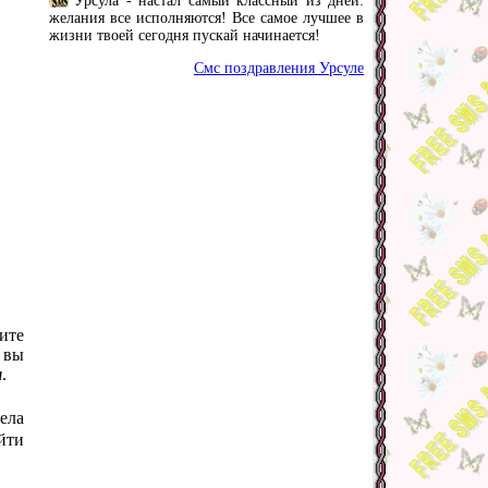
Урсула - настал самый классный из дней:
желания все исполняются! Все самое лучшее в
жизни твоей сегодня пускай начинается!
Смс поздравления Урсуле
ите
 вы
я
.
ела
йти