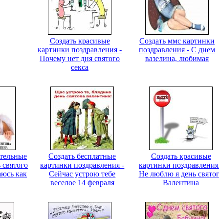
Создать красивые
Создать ммс картинки
картинки поздравления -
поздравления - С днем
Почему нет дня святого
вазелина, любимая
секса
ительные
Создать бесплатные
Создать красивые
 святого
картинки поздравления -
картинки поздравления
аюсь как
Сейчас устрою тебе
Не люблю я день свято
веселое 14 февраля
Валентина