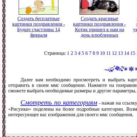
Создать бесплатные
Создать красивые
картинки поздравления -
картинки поздравления -
Будьте счастливы 14
Котик пришел к нам на
у
февраля
день влюбленных
Страница:
1
2
3
4
5
6
7
8
9
10
11
12
13
14
15
Далее вам необходимо просмотреть и выбрать карт
отправить в своем ммс сообщении. Нажмите на понравив
сможете выбрать необходимые размеры и другие параметры,
Смотреть по категориям
- нажав на ссылку
«Рисунки» поделены на более подробные категории. Возм
интересующее вас изображения для своего ммс сообщения.