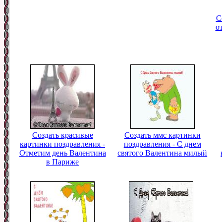
С
о
Создать красивые
Создать ммс картинки
картинки поздравления -
поздравления - С днем
Отметим день Валентина
святого Валентина милый
в Париже