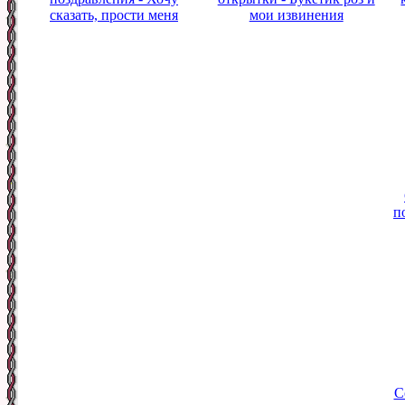
сказать, прости меня
мои извинения
п
С