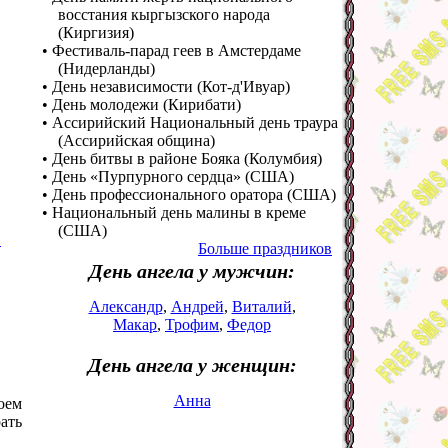
восстания кыргызского народа
(Киргизия)
• Фестиваль-парад геев в Амстердаме
(Нидерланды)
• День независимости (Кот-д'Ивуар)
• День молодежи (Кирибати)
• Ассирийский Национальный день траура
(Ассирийская община)
• День битвы в районе Бояка (Колумбия)
• День «Пурпурного сердца» (США)
• День профессионального оратора (США)
• Национальный день малины в креме
(США)
…
Больше праздников
День ангела у мужчин:
Александр
,
Андрей
,
Виталий
,
Макар
,
Трофим
,
Федор
День ангела у женщин:
Анна
оем
ать