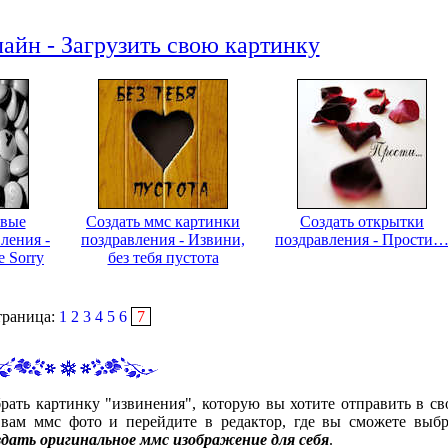
айн - Загрузить свою картинку
ивые
Создать ммс картинки
Создать открытки
ления -
поздравления - Извини,
поздравления - Прости
е Sorry
без тебя пустота
траница:
1
2
3
4
5
6
7
рать картинку "извинения", которую вы хотите отправить в св
ам ммс фото и перейдите в редактор, где вы сможете выбр
здать оригинальное ммс изображение для себя
.