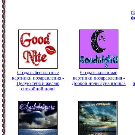
п
ф
Создать бесплатные
Создать красивые
картинки поздравления -
картинки поздравления -
Целую тебя и желаю
Доброй ночи луна взошла
п
спокойной ночи