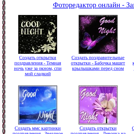
Фоторедактор онлайн - За
Создать открытки
Создать поздравительные
поздравления - Темная
открытки - Бабочка машет
ночь уже за окном, спи
крылышками перед сном
мой сладкий
Создать ммс картинки
Создать открытки
поздравления - Звездное
поздравления - Девочка на