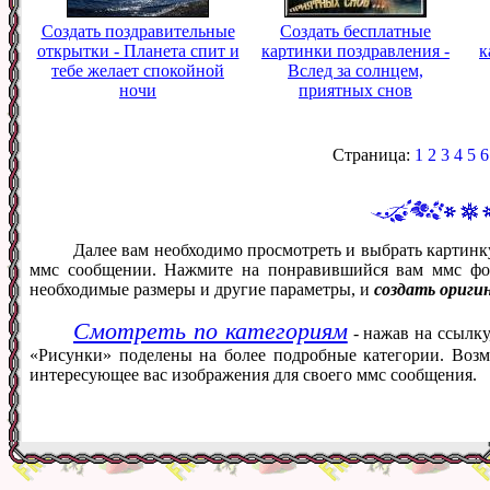
Создать поздравительные
Создать бесплатные
открытки - Планета спит и
картинки поздравления -
к
тебе желает спокойной
Вслед за солнцем,
ночи
приятных снов
Страница:
1
2
3
4
5
6
Далее вам необходимо просмотреть и выбрать картинк
ммс сообщении. Нажмите на понравившийся вам ммс фот
необходимые размеры и другие параметры, и
создать ориги
Смотреть по категориям
- нажав на ссылку
«Рисунки» поделены на более подробные категории. Возм
интересующее вас изображения для своего ммс сообщения.