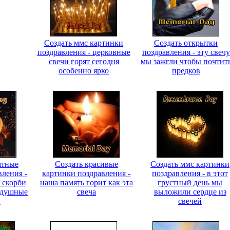
Создать ммс картинки
Создать открытки
поздравления - церковные
поздравления - эту свечу
свечи горят сегодня
мы зажгли чтобы почтит
особенно ярко
предков
атные
Создать красивые
Создать ммс картинки
вления -
картинки поздравления -
поздравления - в этот
 скорби
наша память горит как эта
грустный день мы
здушные
свеча
выложили сердце из
и
свечей