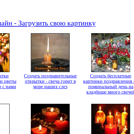
айн - Загрузить свою картинку
ытки
Создать поздравительные
Создать бесплатные
ти цветы
открытки - свеча горит в
картинки поздравления -
о с нами
море наших слез
поминальный день на
кладбище много свече