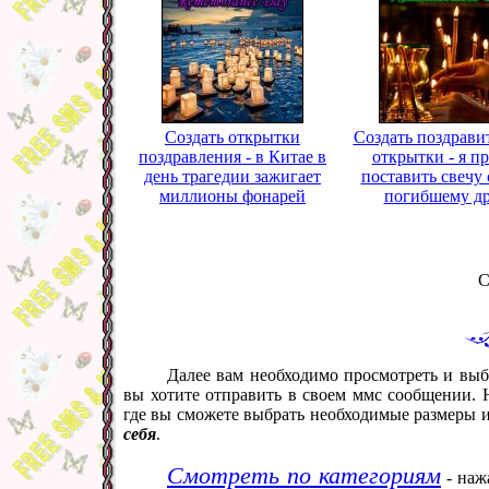
Создать открытки
Создать поздрави
поздравления - в Китае в
открытки - я п
день трагедии зажигает
поставить свечу
миллионы фонарей
погибшему д
С
Далее вам необходимо просмотреть и выб
вы хотите отправить в своем ммс сообщении. 
где вы сможете выбрать необходимые размеры 
себя
.
Смотреть по категориям
- наж