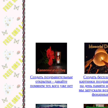
Создать поздравительные
Создать беспл
открытки - давайте
картинки поздра
помянем тех кого уже нет
на день памяти и
мы запускали во
фонарик