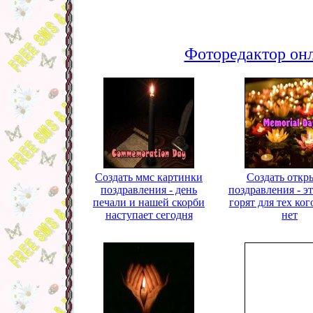
Фоторедактор онл
Создать ммс картинки
Создать откр
поздравления - день
поздравления - э
печали и нашей скорби
горят для тех ког
наступает сегодня
нет