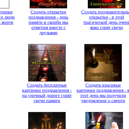
ртинки
Создать открытки
Создать поздравительн
се люди
поздравления - день
открытки - в этой
 жертв
памяти и скорби мы
трагической день очен
отметим вместе с
ярко горят свечи
друзьями
Создать бесплатные
Создать красивые
картинки поздравления -
картинки поздравления - 
на уличный дороге горят
этот день мы получили
свечи памяти
уведомление о смерти