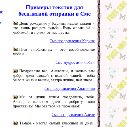
Примеры текстов для
ые
бесплатной отправки в Смс
ь
День рождения у Карины нашей милой -
это лишь расцвет судьбы. Будь желанной и
любимой, и прими от нас цветы.
Смс поздравления Карине
Гнев влюбленных - это возобновление
любви.
Смс мудрости о любви
Поздравляю вас, Анатолий, и желаю вам
добра, доли схожей с полной чашей, чтобы
было в жизни вашей, завтра лучше, чем вчера!
в
Смс поздравления Анатолию
Мы от души хотим поздравить, тебя,
Алена, с женским днем и доброту твою
прославить! Мы без тебя не проживем!
Смс поздравления Алене
Тамара - настал самый классный из дней: