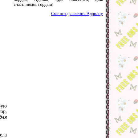
счастливым, гордым!
Смс поздравления Адриану
рую
ор,
для
ела