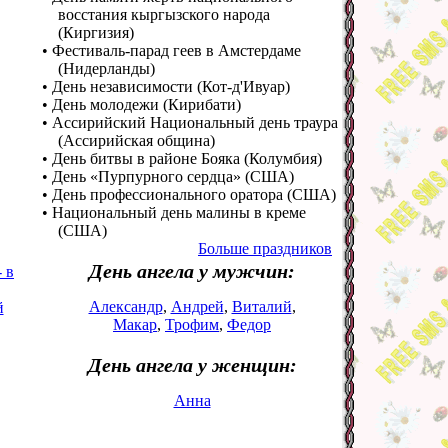
восстания кыргызского народа
(Киргизия)
• Фестиваль-парад геев в Амстердаме
(Нидерланды)
• День независимости (Кот-д'Ивуар)
• День молодежи (Кирибати)
• Ассирийский Национальный день траура
(Ассирийская община)
• День битвы в районе Бояка (Колумбия)
• День «Пурпурного сердца» (США)
• День профессионального оратора (США)
• Национальный день малины в креме
(США)
Больше праздников
День ангела у мужчин:
 в
Александр
,
Андрей
,
Виталий
,
й
Макар
,
Трофим
,
Федор
День ангела у женщин:
Анна