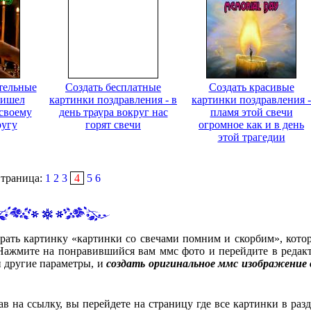
тельные
Создать бесплатные
Создать красивые
ришел
картинки поздравления - в
картинки поздравления -
 своему
день траура вокруг нас
пламя этой свечи
ругу
горят свечи
огромное как и в день
этой трагедии
траница:
1
2
3
4
5
6
рать картинку «картинки со свечами помним и скорбим», кото
Нажмите на понравившийся вам ммс фото и перейдите в редакт
и другие параметры, и
создать оригинальное ммс изображение 
ав на ссылку, вы перейдете на страницу где все картинки в разд