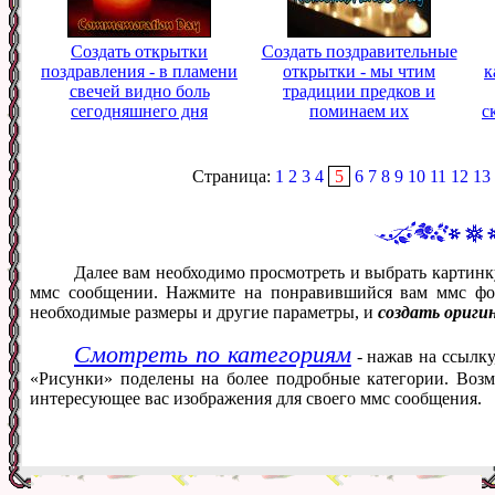
Создать открытки
Создать поздравительные
поздравления - в пламени
открытки - мы чтим
к
свечей видно боль
традиции предков и
сегодняшнего дня
поминаем их
с
Страница:
1
2
3
4
5
6
7
8
9
10
11
12
13
Далее вам необходимо просмотреть и выбрать картинк
ммс сообщении. Нажмите на понравившийся вам ммс фот
необходимые размеры и другие параметры, и
создать ориги
Смотреть по категориям
- нажав на ссылку
«Рисунки» поделены на более подробные категории. Возм
интересующее вас изображения для своего ммс сообщения.