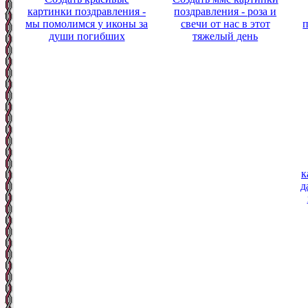
картинки поздравления -
поздравления - роза и
мы помолимся у иконы за
свечи от нас в этот
души погибших
тяжелый день
к
д