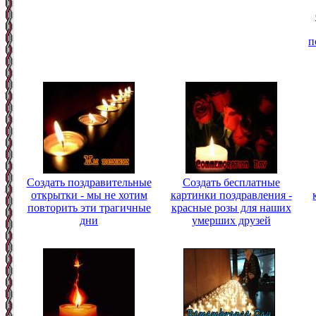
п
Создать поздравительные
Создать бесплатные
открытки - мы не хотим
картинки поздравления -
повторить эти трагичные
красные розы для наших
дни
умерших друзей