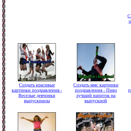
С
о
Создать красивые
Создать ммс картинки
картинки поздравления -
поздравления - Пиво
п
Веселые девчонки
лучший напиток на
выпускницы
выпускной