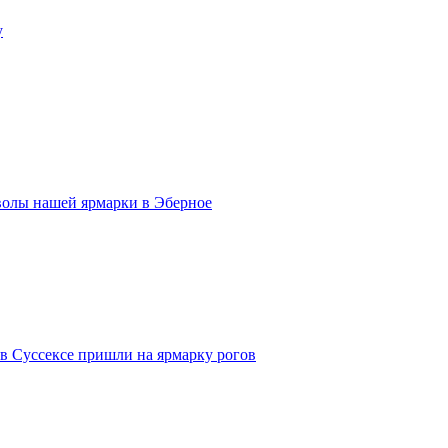
у
волы нашей ярмарки в Эберное
 в Суссексе пришли на ярмарку рогов