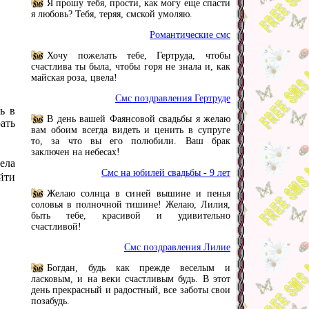
Я прошу тебя, прости, как могу еще спасти
я любовь? Тебя, теряя, смской умоляю.
Романтические смс
Хочу пожелать тебе, Гертруда, чтобы
счастлива ты была, чтобы горя не знала и, как
майская роза, цвела!
Смс поздравления Гертруде
ь в
В день вашей Фаянсовой свадьбы я желаю
ать
вам обоим всегда видеть и ценить в супруге
то, за что вы его полюбили. Ваш брак
заключен на небесах!
ела
Смс на юбилей свадьбы - 9 лет
йти
Желаю солнца в синей вышине и пенья
соловья в полночной тишине! Желаю, Лилия,
быть тебе, красивой и удивительно
счастливой!
Смс поздравления Лилие
Богдан, будь как прежде веселым и
ласковым, и на веки счастливым будь. В этот
день прекрасный и радостный, все заботы свои
позабудь.