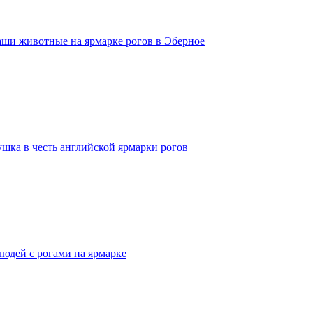
аши животные на ярмарке рогов в Эберное
ушка в честь английской ярмарки рогов
людей с рогами на ярмарке