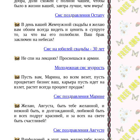
добра, доли схожей с полной чашей, чтобы
было в жизни вашей, завтра лучше, чем вчера!
Смс поздравления Остапу
В день вашей Жемчужной свадьбы я желаю
вам обоим всегда видеть и ценить в супруге
то, за что вы его полюбили. Ваш брак
заключен на небесах!
Смс на юбилей свадьбы - 30 лет
Не спи на лекциях! Проснешься в армии.
Молодежная смс мудрость
Пусть вам, Марина, во всем везет, пусть
процветает бизнес ваш, карьера пусть идет на
взлет, растет всегда процент продаж!
Смс поздравления Марине
Желаю, Августа, быть тебе желанной, и
нежной быть, и долгожданной, любимой быть
и всех подруг красивей, и за всех на свете
быть счастливей!
Смс поздравления Августе
Варфоломей, в этот день желаю тебе: всего