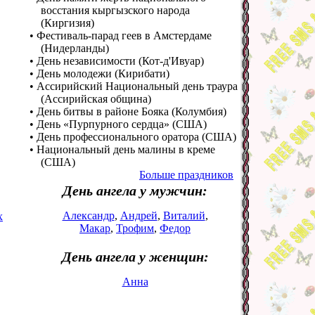
восстания кыргызского народа
(Киргизия)
• Фестиваль-парад геев в Амстердаме
(Нидерланды)
• День независимости (Кот-д'Ивуар)
• День молодежи (Кирибати)
• Ассирийский Национальный день траура
(Ассирийская община)
• День битвы в районе Бояка (Колумбия)
• День «Пурпурного сердца» (США)
• День профессионального оратора (США)
• Национальный день малины в креме
(США)
Больше праздников
День ангела у мужчин:
Александр
,
Андрей
,
Виталий
,
х
Макар
,
Трофим
,
Федор
День ангела у женщин:
Анна