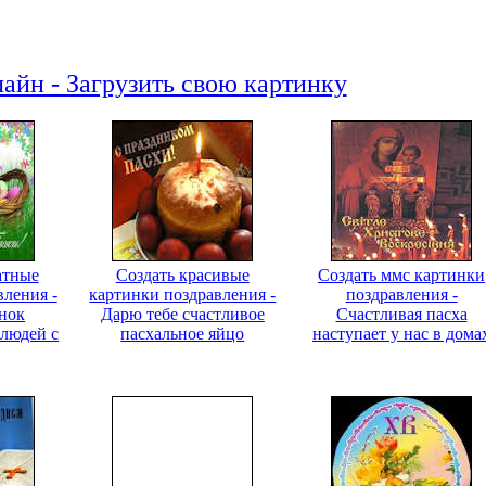
айн - Загрузить свою картинку
атные
Создать красивые
Создать ммс картинки
вления -
картинки поздравления -
поздравления -
нок
Дарю тебе счастливое
Счастливая пасха
 людей с
пасхальное яйцо
наступает у нас в дома