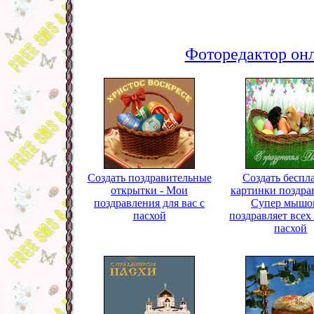
Фоторедактор онл
Создать поздравительные
Создать беспл
открытки - Мои
картинки поздра
поздравления для вас с
Супер мышо
пасхой
поздравляет всех
пасхой