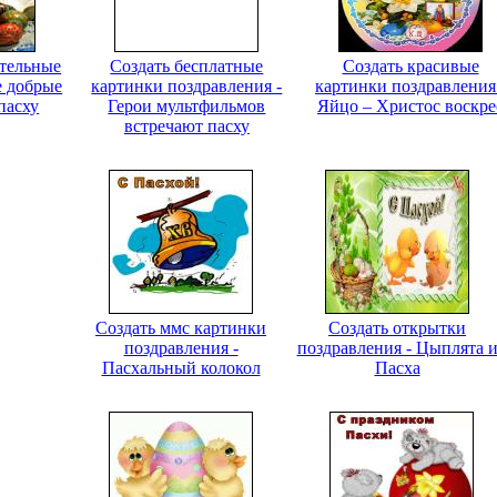
ительные
Создать бесплатные
Создать красивые
е добрые
картинки поздравления -
картинки поздравления
пасху
Герои мультфильмов
Яйцо – Христос воскре
встречают пасху
Создать ммс картинки
Создать открытки
поздравления -
поздравления - Цыплята 
Пасхальный колокол
Пасха