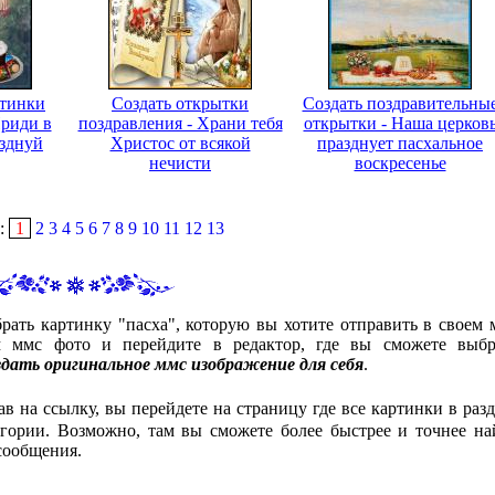
ртинки
Создать открытки
Создать поздравительны
Приди в
поздравления - Храни тебя
открытки - Наша церков
азднуй
Христос от всякой
празднует пасхальное
нечисти
воскресенье
:
1
2
3
4
5
6
7
8
9
10
11
12
13
рать картинку "пасха", которую вы хотите отправить в своем 
 ммс фото и перейдите в редактор, где вы сможете выбр
здать оригинальное ммс изображение для себя
.
ав на ссылку, вы перейдете на страницу где все картинки в разд
гории. Возможно, там вы сможете более быстрее и точнее на
сообщения.