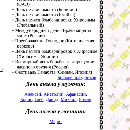
(ОАЭ)
• День независимости (Боливия)
• День независимости (Ямайка)
• День памяти бомбардировки Хиросимы
(Глобальный)
• Международный день «Врачи мира за
мир» (Россия)
• Преображение Господне (Католическая
церковь)
• День памяти бомбардировок в Хиросиме
(Хиросима, Япония)
• Всемирный день борьбы за запрещение
ядерного оружия (Россия)
те
• Фестиваль Танабата (Сендай, Япония)
Больше праздников
День ангела у мужчин:
Алексей
,
Анатолий
,
Афанасий
,
Борис
,
Глеб
,
Давид
,
Михаил
,
Роман
День ангела у женщин:
Мария