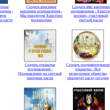
атные
Создать красивые
Создать ммс картинки
вления -
картинки поздравления -
поздравления - Христо
ивую
Мы празднуем Христово
воскрес, счастливой
а пасху
воскресение
светлой пасхи
Создать открытки
Создать поздравительные
поздравления -
открытки - Все
Поздравление на светлый
религиозное общество
праздник пасхи
празднует пасху сегодня