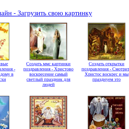
айн - Загрузить свою картинку
ивые
Создать ммс картинки
Создать открытки
вления -
поздравления - Христово
поздравления - Смотри
 дому в
воскресение самый
Христос воскрес и мы
схи
светлый праздник для
празднуем это
людей