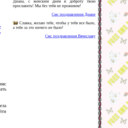
Диана, с женским днем и доброту твою
прославить! Мы без тебя не проживем!
Смс поздравления Диане
Славка, желаю тебе, чтобы у тебя все было,
е
а тебе за это ничего не было!
ь
Смс поздравления Вячеславу
ммс
ать
ела
йти