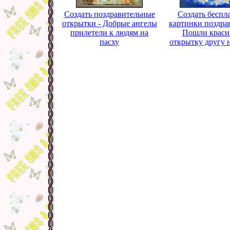
Создать поздравительные
Создать беспл
открытки - Добрые ангелы
картинки поздра
прилетели к людям на
Пошли крас
пасху
открытку другу н