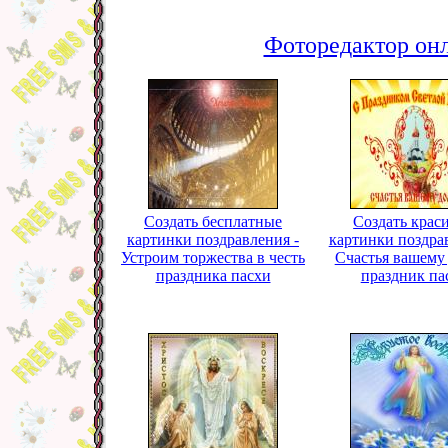
Фоторедактор онл
Создать бесплатные
Создать крас
картинки поздравления -
картинки поздра
Устроим торжества в честь
Счастья вашему
праздника пасхи
праздник па