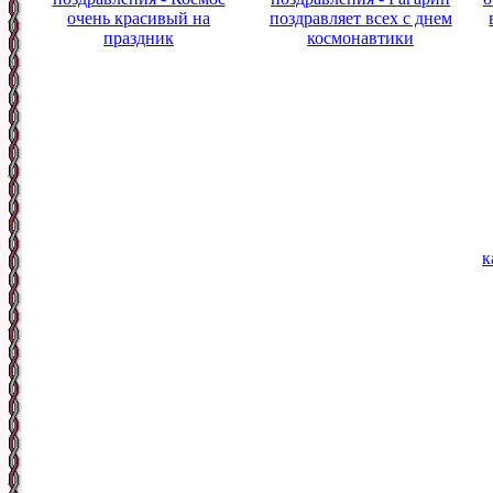
очень красивый на
поздравляет всех с днем
праздник
космонавтики
к