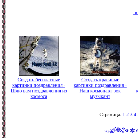
по
Создать бесплатные
Создать красивые
картинки поздравления -
картинки поздравления -
Шлю вам поздравления из
Наш космонавт рок
космоса
музыкант
Страница:
1
2
3
4