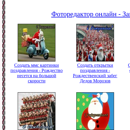
Фоторедактор онлайн - За
Создать ммс картинки
Создать открытки
поздравления - Рождество
поздравления -
несется на большой
Рождественский забег
скорости
Дедов Морозов