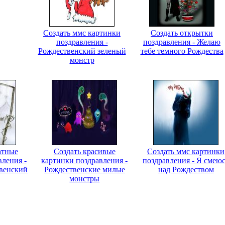
Создать ммс картинки
Создать открытки
поздравления -
поздравления - Желаю
Рождественский зеленый
тебе темного Рождества
монстр
атные
Создать красивые
Создать ммс картинки
вления -
картинки поздравления -
поздравления - Я смею
венский
Рождественские милые
над Рождеством
монстры