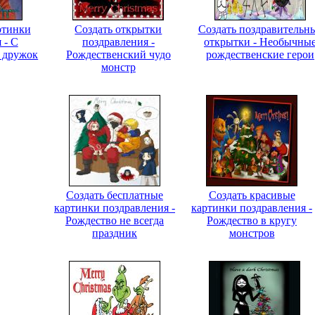
ртинки
Создать открытки
Создать поздравительн
 - С
поздравления -
открытки - Необычны
, дружок
Рождественский чудо
рождественские герои
монстр
Создать бесплатные
Создать красивые
картинки поздравления -
картинки поздравления -
Рождество не всегда
Рождество в кругу
праздник
монстров