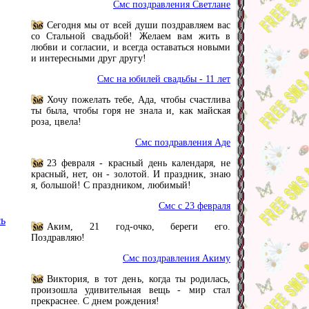
Смс поздравления Светлане
Сегодня мы от всей души поздравляем вас
со Стальной свадьбой! Желаем вам жить в
любви и согласии, и всегда оставаться новыми
и интересными друг другу!
Смс на юбилей свадьбы - 11 лет
Хочу пожелать тебе, Ада, чтобы счастлива
ты была, чтобы горя не знала и, как майская
роза, цвела!
Смс поздравления Аде
23 февраля - красный день календаря, не
красный, нет, он - золотой. И праздник, знаю
я, большой! С праздником, любимый!
Смс с 23 февраля
сь
Аким, 21 год-очко, береги его.
Поздравляю!
Смс поздравления Акиму
Виктория, в тот день, когда ты родилась,
произошла удивительная вещь - мир стал
прекраснее. С днем рождения!