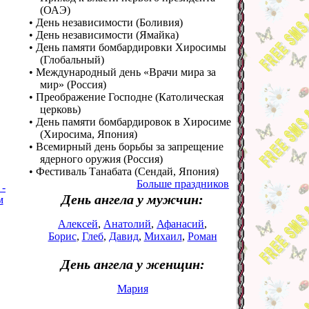
(ОАЭ)
• День независимости (Боливия)
• День независимости (Ямайка)
• День памяти бомбардировки Хиросимы
(Глобальный)
• Международный день «Врачи мира за
мир» (Россия)
• Преображение Господне (Католическая
церковь)
• День памяти бомбардировок в Хиросиме
(Хиросима, Япония)
• Всемирный день борьбы за запрещение
ядерного оружия (Россия)
• Фестиваль Танабата (Сендай, Япония)
Больше праздников
 -
День ангела у мужчин:
м
Алексей
,
Анатолий
,
Афанасий
,
Борис
,
Глеб
,
Давид
,
Михаил
,
Роман
День ангела у женщин:
Мария