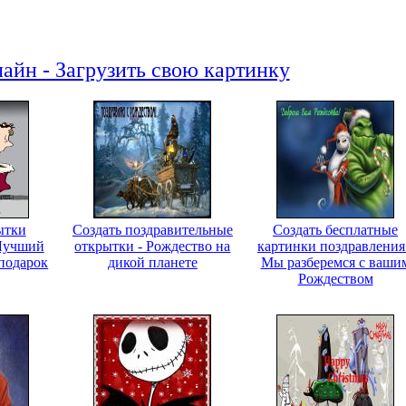
айн - Загрузить свою картинку
ытки
Создать поздравительные
Создать бесплатные
 Лучший
открытки - Рождество на
картинки поздравления
подарок
дикой планете
Мы разберемся с ваши
Рождеством