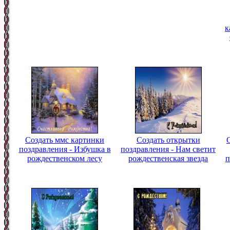
к
Создать ммс картинки
Создать открытки
поздравления - Избушка в
поздравления - Нам светит
рождественском лесу
рождественская звезда
п