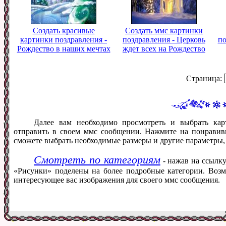
Создать красивые
Создать ммс картинки
картинки поздравления -
поздравления - Церковь
по
Рождество в наших мечтах
ждет всех на Рождество
Страница:
Далее вам необходимо просмотреть и выбрать кар
отправить в своем ммс сообщении. Нажмите на понравив
сможете выбрать необходимые размеры и другие параметры,
Смотреть по категориям
- нажав на ссылку
«Рисунки» поделены на более подробные категории. Возм
интересующее вас изображения для своего ммс сообщения.