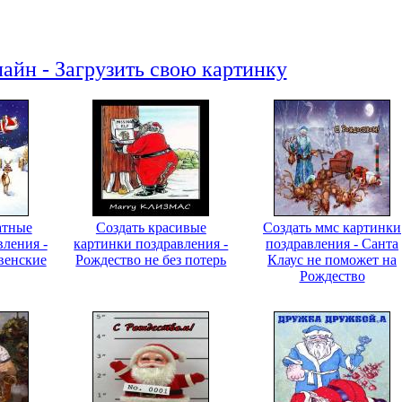
айн - Загрузить свою картинку
атные
Создать красивые
Создать ммс картинки
вления -
картинки поздравления -
поздравления - Санта
венские
Рождество не без потерь
Клаус не поможет на
Рождество