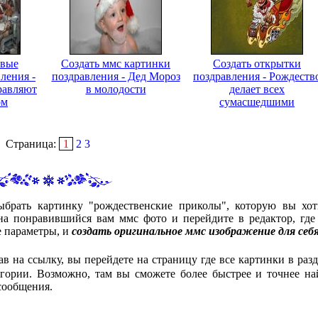
ивые
Создать ммс картинки
Создать открытки
ления -
поздравления - Дед Мороз
поздравления - Рождеств
равляют
в молодости
делает всех
ом
сумасшедшими
Страница:
1
2
3
ыбрать картинку "рождественские приколы", которую вы хот
а понравившийся вам ммс фото и перейдите в редактор, где
е параметры, и
создать оригинальное ммс изображение для себ
ав на ссылку, вы перейдете на страницу где все картинки в разд
гории. Возможно, там вы сможете более быстрее и точнее на
сообщения.