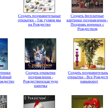
Создать поздравительные
Создать бесплатные
открытки - Так гуляем мы
картинки поздравления -
на Рождество
Поздравь военных с
Рождеством
ртинки
Создать открытки
Создать поздравительн
 Поймай
поздравления -
открытки - Все Рождест
ождество
Рождественская чудо
навыворот
парочка