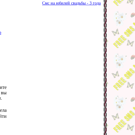
Смс на юбилей свадьбы - 3 года
о
ите
 вы
я
.
ела
йти