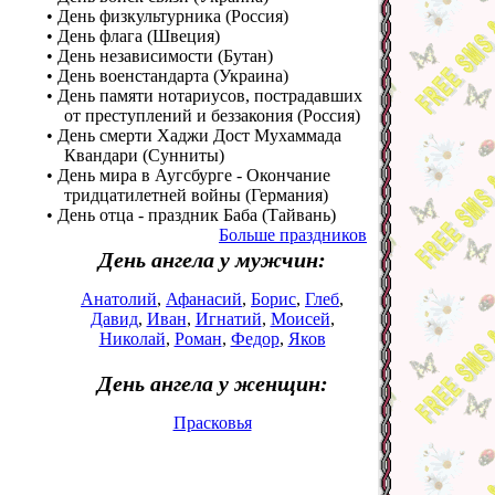
• День физкультурника (Россия)
• День флага (Швеция)
• День независимости (Бутан)
• День военстандарта (Украина)
• День памяти нотариусов, пострадавших
от преступлений и беззакония (Россия)
• День смерти Хаджи Дост Мухаммада
Квандари (Сунниты)
• День мира в Аугсбурге - Окончание
тридцатилетней войны (Германия)
• День отца - праздник Баба (Тайвань)
Больше праздников
День ангела у мужчин:
Анатолий
,
Афанасий
,
Борис
,
Глеб
,
Давид
,
Иван
,
Игнатий
,
Моисей
,
Николай
,
Роман
,
Федор
,
Яков
День ангела у женщин:
Прасковья