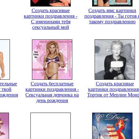
Создать красивые
Создать ммс картинки
картинки поздравления -
поздравления - Ты готов 
С именинами тебя
такому поздравлению
сексуальный мой
ительные
Создать бесплатные
Создать красивые
т твой
картинки поздравления -
картинки поздравления
рождения
Сексуальная девчонка на
Тортик от Мерлин Мон
день рождения