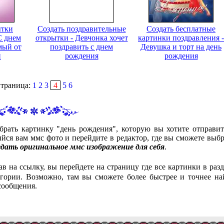
ытки
Создать поздравительные
Создать бесплатные
С днем
открытки - Девчонка хочет
картинки поздравления -
мый от
поздравить с днем
Девушка и торт на день
и
рождения
рождения
траница:
1
2
3
4
5
6
брать картинку "день рождения", которую вы хотите отправит
ся вам ммс фото и перейдите в редактор, где вы сможете выбр
здать оригинальное ммс изображение для себя
.
ав на ссылку, вы перейдете на страницу где все картинки в разд
гории. Возможно, там вы сможете более быстрее и точнее на
сообщения.