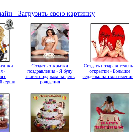
айн - Загрузить свою картинку
ртинки
Создать открытки
Создать поздравительн
я -
поздравления - Я буду
открытки - Большое
я с
твоим подарком на день
сердечко на твои имени
айкерши
рождения