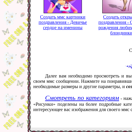
Создать ммс картинки
Создать откр
поздравления - Девичье
поздравления - 
сердце на именины
рождения люби
блондинк
С
Далее вам необходимо просмотреть и вы
своем ммс сообщении. Нажмите на понравивший
необходимые размеры и другие параметры, и
со
Смотреть по категориям
- наж
«Рисунки» поделены на более подробные кате
интересующее вас изображения для своего ммс 