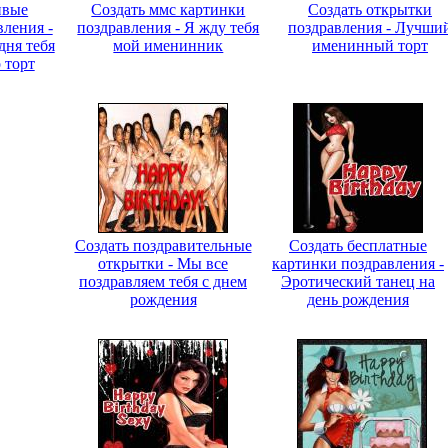
ивые
Создать ммс картинки
Создать открытки
вления -
поздравления - Я жду тебя
поздравления - Лучши
дня тебя
мой именинник
именинный торт
 торт
Создать поздравительные
Создать бесплатные
открытки - Мы все
картинки поздравления -
поздравляем тебя с днем
Эротический танец на
рождения
день рождения