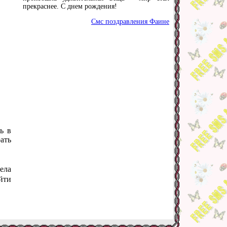
прекраснее. С днем рождения!
Смс поздравления Фаине
ь в
ать
ела
йти