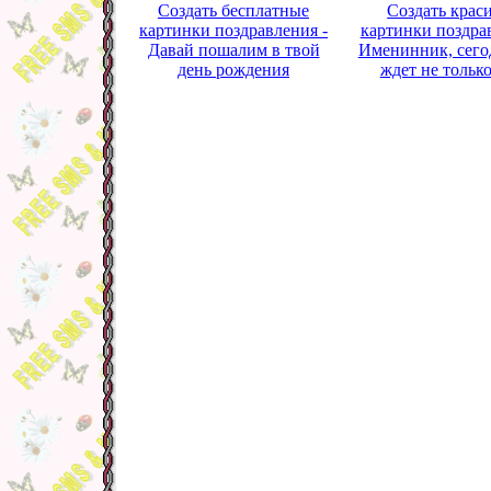
Создать бесплатные
Создать крас
картинки поздравления -
картинки поздра
Давай пошалим в твой
Именинник, сего
день рождения
ждет не только