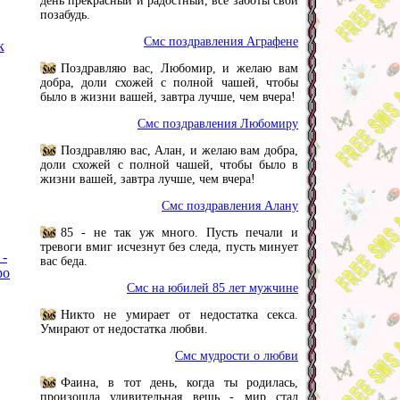
день прекрасный и радостный, все заботы свои
позабудь.
Смс поздравления Аграфене
к
Поздравляю вас, Любомир, и желаю вам
добра, доли схожей с полной чашей, чтобы
было в жизни вашей, завтра лучше, чем вчера!
Смс поздравления Любомиру
Поздравляю вас, Алан, и желаю вам добра,
доли схожей с полной чашей, чтобы было в
жизни вашей, завтра лучше, чем вчера!
Смс поздравления Алану
85 - не так уж много. Пусть печали и
тревоги вмиг исчезнут без следа, пусть минует
 -
вас беда.
ро
Смс на юбилей 85 лет мужчине
Никто не умирает от недостатка секса.
Умирают от недостатка любви.
Смс мудрости о любви
Фаина, в тот день, когда ты родилась,
произошла удивительная вещь - мир стал