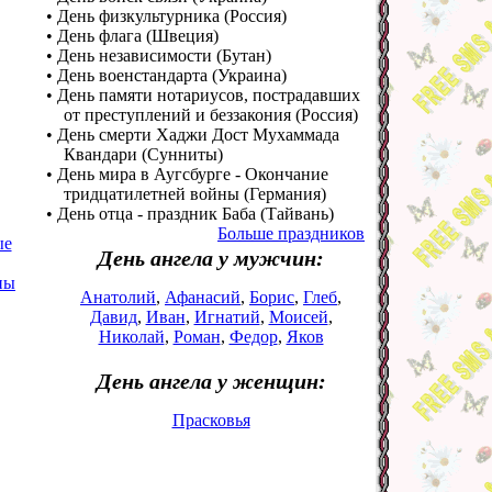
• День физкультурника (Россия)
• День флага (Швеция)
• День независимости (Бутан)
• День военстандарта (Украина)
• День памяти нотариусов, пострадавших
от преступлений и беззакония (Россия)
• День смерти Хаджи Дост Мухаммада
Квандари (Сунниты)
• День мира в Аугсбурге - Окончание
тридцатилетней войны (Германия)
• День отца - праздник Баба (Тайвань)
Больше праздников
ые
День ангела у мужчин:
ны
Анатолий
,
Афанасий
,
Борис
,
Глеб
,
Давид
,
Иван
,
Игнатий
,
Моисей
,
Николай
,
Роман
,
Федор
,
Яков
День ангела у женщин:
Прасковья