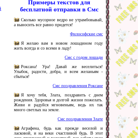
Примеры текстов для
й
бесплатной отправки в Смс
Сколько мусорное ведро не утрамбовывай,
а выносить все равно придется!
Философские смс
Я желаю вам в новом лошадином году
жить всегда и со всеми в ладу!
Смс с годом лошади
Роксана! Ура! Давай же веселиться!
Улыбок, радости, добра, и всем желаньям -
сбыться!
Смс поздравления Роксане
Я хочу тебя, Злата, поздравить с днем
рождения. Здоровья и долгой жизни пожелать.
Живи и радуйся мгновеньям, ведь их так
много светлых на земле.
Смс поздравления Злате
Аграфена, будь как прежде веселой и
ласковой, и на веки счастливой будь. В этот