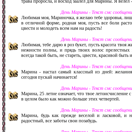
трава проросла, и восход заалел для Марины. Я велел 
День Марины - Текст смс сообщен
Любимая моя, Мариночка, я желаю тебе здоровья, лишь 
в отличной форме, родная моя, пусть все боли раст
цвести и молодеть всем нам на радость!
День Марины - Текст смс сообщен
Любимая, тебе дарю я роз букет, пусть красота твоя ж
нежности полны, и прядь твоих волос прелестных 
всегда такой быть, не стареть, цвести, красивой быть 
День Марины - Текст смс сообщен
Марина - настал самый классный из дней: желания
сегодня пускай начинается!
День Марины - Текст смс сообщен
Марина, 25 летие означает, что твое летоисчисление 
в целом было как можно больше этих четвертей.
День Марины - Текст смс сообщен
Марина, будь как прежде веселой и ласковой, и н
радостный, все заботы свои позабудь.
День Марины - Текст смс сообщен