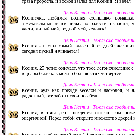
трава проросла, и восход заалел для Ксении. Я велел 
День Ксении - Текст смс сообщен
Ксениечка, любимая, родная, солнышко, ромашка
замечательный денек, пожелаю радости и счастья, м
части, милый мой, родной мой, человек!
День Ксении - Текст смс сообщени
Ксения - настал самый классный из дней: желания
сегодня пускай начинается!
День Ксении - Текст смс сообщен
Ксения, 25 летие означает, что твое летоисчисление 
в целом было как можно больше этих четвертей.
День Ксении - Текст смс сообщен
Ксения, будь как прежде веселой и ласковой, и н
радостный, все заботы свои позабудь.
День Ксении - Текст смс сообщен
Ксения, в твой день рождения хотелось бы пожел
энергичной! Перед тобой открыто множество дверей 
День Ксении - Текст смс сообщен
Ксения, в твой светлый день 20 летия желаем мы от 