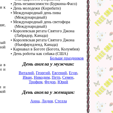
• День независимости (Буркина-Фасо)
ни к
• День молодежи (Кирибати)
• Международный день пива
(Международный)
• Международный день светофора
чше,
(Международный)
• Королевская регата Святого Джона
(Лабрадор, Канада)
• Королевская регата Святого Джона
ный
(Ньюфаундленд, Канада)
дной
• Карнавал в Боготе (Богота, Колумбия)
• День роботы как собака (США)
Больше праздников
День ангела у мужчин:
а в
и и
Виталий
,
Георгий
,
Евгений
,
Егор
,
Иван
,
Никодим
,
Петр
,
Семен
,
Трофим
,
Федор
,
Юрий
и и
кой
День ангела у женщин:
Анна
,
Лидия
,
Стелла