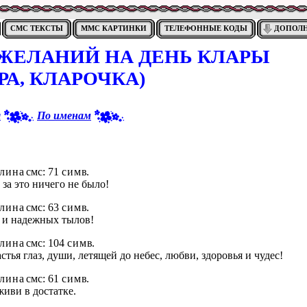
СМС ТЕКСТЫ
ММС КАРТИНКИ
ТЕЛЕФОННЫЕ КОДЫ
ДОПОЛ
ЖЕЛАНИЙ НА ДЕНЬ КЛАРЫ
РА, КЛАРОЧКА)
я
По именам
л и н а
смс: 71
с и м в
.
 за это ничего не было!
л и н а
смс: 63
с и м в
.
в и надежных тылов!
л и н а
смс: 104
с и м в
.
тья глаз, души, летящей до небес, любви, здоровья и чудес!
л и н а
смс: 61
с и м в
.
живи в достатке.