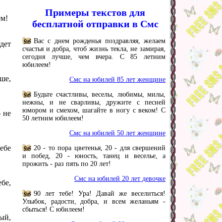
Примеры текстов для
ем!
бесплатной отправки в Смс
Вас с днем рожденья поздравляя, желаем
удет
счастья и добра, чтоб жизнь текла, не замирая,
сегодня лучше, чем вчера. С 85 летним
юбилеем!
ше,
Смс на юбилей 85 лет женщине
Будьте счастливы, веселы, любимы, милы,
нежны, и не сварливы, дружите с песней
юмором и смехом, шагайте в ногу с веком! С
 не
50 летним юбилеем!
Смс на юбилей 50 лет женщине
тебе
20 - то пора цветенья, 20 - для свершений
и побед, 20 - юность, танец и веселье, а
прожить - раз пять по 20 лет!
Смс на юбилей 20 лет девочке
бе,
90 лет тебе! Ура! Давай же веселиться!
Улыбок, радости, добра, и всем желаньям -
сбыться! С юбилеем!
ый,