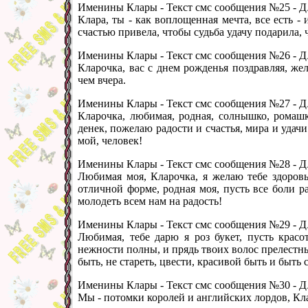
Именины Клары - Текст смс сообщения №25 -
Д 
Клара, ты - как воплощенная мечта, все есть -
счастью привела, чтобы судьба удачу подарила, 
Именины Клары - Текст смс сообщения №26 -
Д 
Кларочка, вас с днем рожденья поздравляя, жел
чем вчера.
Именины Клары - Текст смс сообщения №27 -
Д 
Кларочка, любимая, родная, солнышко, ромашк
денек, пожелаю радости и счастья, мира и удачи
мой, человек!
Именины Клары - Текст смс сообщения №28 -
Д 
Любимая моя, Кларочка, я желаю тебе здоровья
отличной форме, родная моя, пусть все боли р
молодеть всем нам на радость!
Именины Клары - Текст смс сообщения №29 -
Д 
Любимая, тебе дарю я роз букет, пусть красо
нежности полны, и прядь твоих волос прелестн
быть, не стареть, цвести, красивой быть и быть 
Именины Клары - Текст смс сообщения №30 -
Д 
Мы - потомки королей и английских лордов, Клар