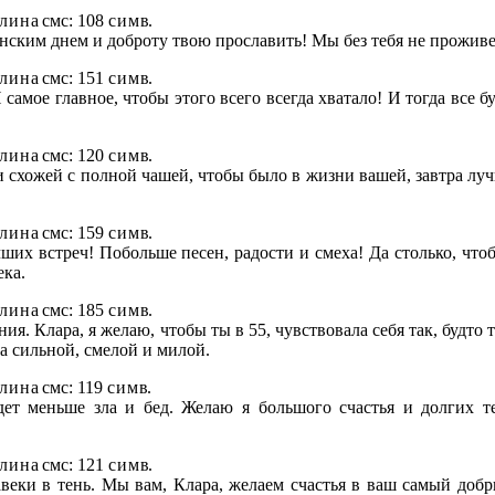
л и н а
смс: 108
с и м в
.
енским днем и доброту твою прославить! Мы без тебя не прожив
л и н а
смс: 151
с и м в
.
 самое главное, чтобы этого всего всегда хватало! И тогда все б
л и н а
смс: 120
с и м в
.
и схожей с полной чашей, чтобы было в жизни вашей, завтра луч
л и н а
смс: 159
с и м в
.
ших встреч! Побольше песен, радости и смеха! Да столько, чтоб
ека.
л и н а
смс: 185
с и м в
.
я. Клара, я желаю, чтобы ты в 55, чувствовала себя так, будто 
да сильной, смелой и милой.
л и н а
смс: 119
с и м в
.
дет меньше зла и бед. Желаю я большого счастья и долгих те
л и н а
смс: 121
с и м в
.
авеки в тень. Мы вам, Клара, желаем счастья в ваш самый добр