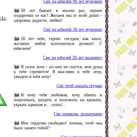
Смс на юбилей 90 лет мужчине
50 лет бывает в жизни раз, прими
подарочки от нас! Желаем мы от всей души -
Да,
здоровья, радости, любви!
Смс на юбилей 50 лет мужчине
20 лет тебе, герою: сегодня, как кино,
желание любое исполниться должно! С
юбилеем!
Смс на юбилей 20 лет мальчику
Я спать хочу - но мне не спится, моя душа
к тебе стремится! Я мыслями к тебе лечу,
увидеть я тебя хочу!
Смс чтоб сказать скучаю
Я хочу тебя любимая, хочу обнять и
поцеловать, раздеть и положить на кровать,
укрыть одеялом и... спать!..
Смс приколы, розыгрыши
Мое сердечко свободно! хочешь, чтоб она
было занято тобой?