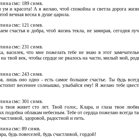
л и н а
смс: 189
с и м в
.
 и ум и красота! А я желаю, чтоб спокойна и светла дорога жиз
чтоб вечная весна в душе царила.
л и н а
смс: 121
с и м в
.
аем счастья и добра, чтоб жизнь текла, не замирая, сегодня лу
л и н а
смс: 231
с и м в
.
а, василек, что мне пожелать тебе не знаю в этот замечатель
 на твой век, чтобы сердце не рвалось на части, милый мой, ро
л и н а
смс: 243
с и м в
.
, лишь оно одно - есть самое большое счастье. Ты будь всегд
астопит весеннее солнышко, улыбайся ему! Я желаю тебе цвест
л и н а
смс: 301
с и м в
.
та твоя живет сто лет. Твой голос, Клара, и глаза твои любв
ых подобна облакам небесным. Тебе от сердца пожелаю всегда та
счастливой, здоровой, радостной и петь.
л и н а
смс: 89
с и м в
.
а, будь повеселей, будь счастливой, гордой!