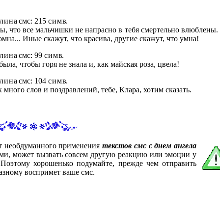
л и н а
смс: 215
с и м в
.
ы, что все мальчишки не напрасно в тебя смертельно влюблены. 
омна... Иные скажут, что красива, другие скажут, что умна!
л и н а
смс: 99
с и м в
.
ыла, чтобы горя не знала и, как майская роза, цвела!
л и н а
смс: 104
с и м в
.
к много слов и поздравлений, тебе, Клара, хотим сказать.
от необдуманного применения
текстов смс с днем ангела
ами, может вызвать совсем другую реакцию или эмоции у
. Поэтому хорошенько подумайте, прежде чем отправить
азному воспримет ваше смс.