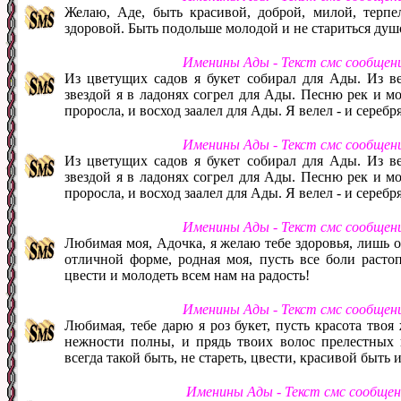
Желаю, Аде, быть красивой, доброй, милой, терпе
здоровой. Быть подольше молодой и не стариться душ
Именины Ады - Текст смс сообщен
Из цветущих садов я букет собирал для Ады. Из в
звездой я в ладонях согрел для Ады. Песню рек и м
проросла, и восход заалел для Ады. Я велел - и сереб
Именины Ады - Текст смс сообщен
Из цветущих садов я букет собирал для Ады. Из в
звездой я в ладонях согрел для Ады. Песню рек и м
проросла, и восход заалел для Ады. Я велел - и сереб
Именины Ады - Текст смс сообщен
Любимая моя, Адочка, я желаю тебе здоровья, лишь он
отличной форме, родная моя, пусть все боли расто
цвести и молодеть всем нам на радость!
Именины Ады - Текст смс сообщен
Любимая, тебе дарю я роз букет, пусть красота твоя 
нежности полны, и прядь твоих волос прелестных 
всегда такой быть, не стареть, цвести, красивой быть 
Именины Ады - Текст смс сообще