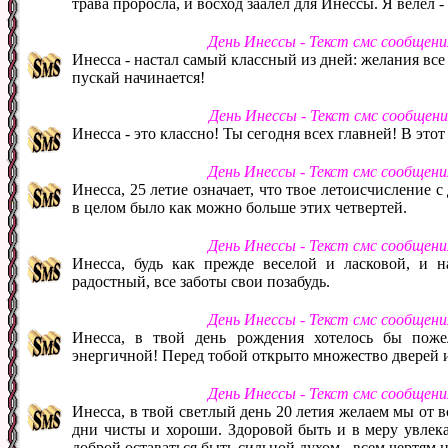
трава проросла, и восход заалел для Инессы. Я велел 
День Инессы - Текст смс сообщен
Инесса - настал самый классный из дней: желания все
пускай начинается!
День Инессы - Текст смс сообщен
Инесса - это классно! Ты сегодня всех главней! В этот
День Инессы - Текст смс сообщен
Инесса, 25 летие означает, что твое летоисчисление 
в целом было как можно больше этих четвертей.
День Инессы - Текст смс сообщен
Инесса, будь как прежде веселой и ласковой, и н
радостный, все заботы свои позабудь.
День Инессы - Текст смс сообщен
Инесса, в твой день рождения хотелось бы пожел
энергичной! Перед тобой открыто множество дверей 
День Инессы - Текст смс сообщен
Инесса, в твой светлый день 20 летия желаем мы от 
дни чисты и хороши. Здоровой быть и в меру увлекат
доброй оставаться быть сильной духом - всем чертям н