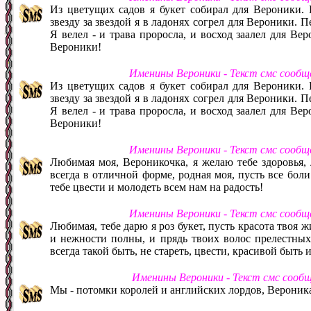
Из цветущих садов я букет собирал для Вероники.
звезду за звездой я в ладонях согрел для Вероники.
Я велел - и трава проросла, и восход заалел для Вер
Вероники!
Именины Вероники - Текст смс сообщ
Из цветущих садов я букет собирал для Вероники.
звезду за звездой я в ладонях согрел для Вероники.
Я велел - и трава проросла, и восход заалел для Вер
Вероники!
Именины Вероники - Текст смс сообщ
Любимая моя, Вероникочка, я желаю тебе здоровья, 
всегда в отличной форме, родная моя, пусть все бол
тебе цвести и молодеть всем нам на радость!
Именины Вероники - Текст смс сообщ
Любимая, тебе дарю я роз букет, пусть красота твоя ж
и нежности полны, и прядь твоих волос прелестных
всегда такой быть, не стареть, цвести, красивой быть 
Именины Вероники - Текст смс сооб
Мы - потомки королей и английских лордов, Вероника,