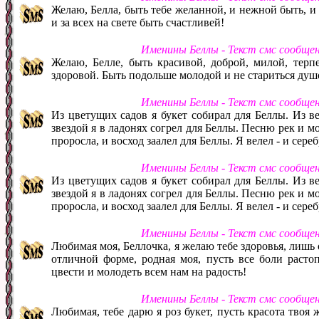
Желаю, Белла, быть тебе желанной, и нежной быть, и
и за всех на свете быть счастливей!
Именины Беллы - Текст смс сообще
Желаю, Белле, быть красивой, доброй, милой, терп
здоровой. Быть подольше молодой и не стариться душ
Именины Беллы - Текст смс сообще
Из цветущих садов я букет собирал для Беллы. Из в
звездой я в ладонях согрел для Беллы. Песню рек и м
проросла, и восход заалел для Беллы. Я велел - и сере
Именины Беллы - Текст смс сообще
Из цветущих садов я букет собирал для Беллы. Из в
звездой я в ладонях согрел для Беллы. Песню рек и м
проросла, и восход заалел для Беллы. Я велел - и сере
Именины Беллы - Текст смс сообще
Любимая моя, Беллочка, я желаю тебе здоровья, лишь о
отличной форме, родная моя, пусть все боли расто
цвести и молодеть всем нам на радость!
Именины Беллы - Текст смс сообще
Любимая, тебе дарю я роз букет, пусть красота твоя ж