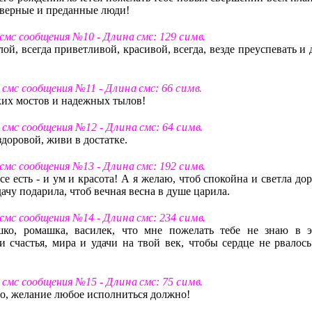
о верные и преданные люди!
 смс сообщения №10 -
Д л и н а
смс: 129
с и м в
.
ой, всегда приветливой, красивой, всегда, везде преуспевать и
т смс сообщения №11 -
Д л и н а
смс: 66
с и м в
.
ких мостов и надежных тылов!
т смс сообщения №12 -
Д л и н а
смс: 64
с и м в
.
доровой, живи в достатке.
 смс сообщения №13 -
Д л и н а
смс: 192
с и м в
.
е есть - и ум и красота! А я желаю, чтоб спокойна и светла до
ачу подарила, чтоб вечная весна в душе царила.
 смс сообщения №14 -
Д л и н а
смс: 234
с и м в
.
шко, ромашка, василек, что мне пожелать тебе не знаю в э
 счастья, мира и удачи на твой век, чтобы сердце не рвалось
т смс сообщения №15 -
Д л и н а
смс: 75
с и м в
.
но, желание любое исполниться должно!