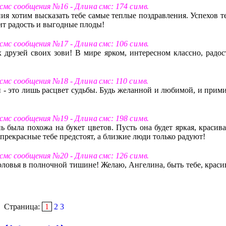
 смс сообщения №16 -
Д л и н а
смс: 174
с и м в
.
ния хотим высказать тебе самые теплые поздравления. Успехов т
сит радость и выгодные плоды!
 смс сообщения №17 -
Д л и н а
смс: 106
с и м в
.
 друзей своих зови! В мире ярком, интересном классно, радос
 смс сообщения №18 -
Д л и н а
смс: 110
с и м в
.
- это лишь расцвет судьбы. Будь желанной и любимой, и прими
 смс сообщения №19 -
Д л и н а
смс: 198
с и м в
.
ь была похожа на букет цветов. Пусть она будет яркая, красива
прекрасные тебе предстоят, а близкие люди только радуют!
 смс сообщения №20 -
Д л и н а
смс: 126
с и м в
.
ловья в полночной тишине! Желаю, Ангелина, быть тебе, краси
Страница:
1
2
3