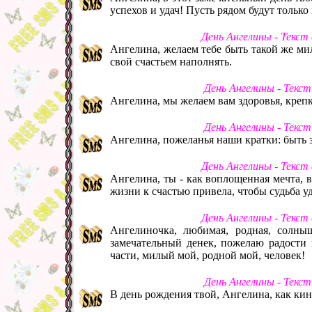
успехов и удач! Пусть рядом будут тольк
День Ангелины - Текст
Ангелина, желаем тебе быть такой же мил
свой счастьем наполнять.
День Ангелины - Текс
Ангелина, мы желаем вам здоровья, креп
День Ангелины - Текс
Ангелина, пожеланья наши кратки: быть з
День Ангелины - Текст
Ангелина, ты - как воплощенная мечта, вс
жизни к счастью привела, чтобы судьба уд
День Ангелины - Текст
Ангелиночка, любимая, родная, солны
замечательный денек, пожелаю радости и
части, милый мой, родной мой, человек!
День Ангелины - Текс
В день рождения твой, Ангелина, как ки