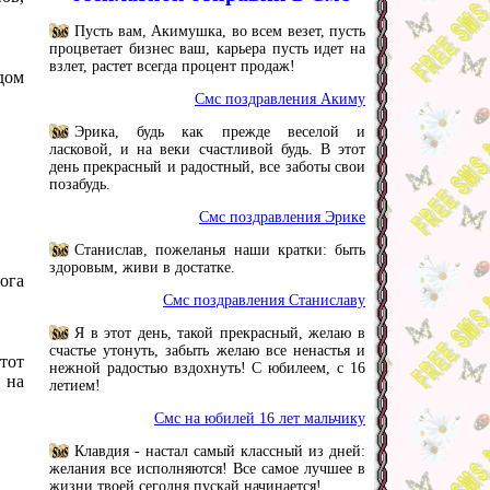
Пусть вам, Акимушка, во всем везет, пусть
процветает бизнес ваш, карьера пусть идет на
взлет, растет всегда процент продаж!
 дом
Смс поздравления Акиму
Эрика, будь как прежде веселой и
ласковой, и на веки счастливой будь. В этот
день прекрасный и радостный, все заботы свои
позабудь.
Смс поздравления Эрике
Станислав, пожеланья наши кратки: быть
здоровым, живи в достатке.
рога
Смс поздравления Станиславу
Я в этот день, такой прекрасный, желаю в
счастье утонуть, забыть желаю все ненастья и
тот
нежной радостью вздохнуть! С юбилеем, с 16
 на
летием!
Смс на юбилей 16 лет мальчику
Клавдия - настал самый классный из дней:
желания все исполняются! Все самое лучшее в
жизни твоей сегодня пускай начинается!