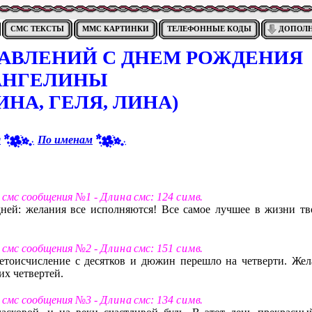
СМС ТЕКСТЫ
ММС КАРТИНКИ
ТЕЛЕФОННЫЕ КОДЫ
ДОПОЛ
РАВЛЕНИЙ С ДНЕМ РОЖДЕНИЯ
АНГЕЛИНЫ
ИНА, ГЕЛЯ, ЛИНА)
я
По именам
т смс сообщения №1 -
Д л и н а
смс: 124
с и м в
.
ней: желания все исполняются! Все самое лучшее в жизни тв
т смс сообщения №2 -
Д л и н а
смс: 151
с и м в
.
 летоисчисление с десятков и дюжин перешло на четверти. Жел
их четвертей.
т смс сообщения №3 -
Д л и н а
смс: 134
с и м в
.