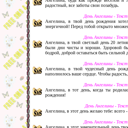
Ангелина, будь как прежде веселой и л
радостный, все заботы свои позабудь.
День Ангелины - Текс
Ангелина, в твой день рождения хотел
энергичной! Перед тобой открыто множес
День Ангелины - Текс
Ангелина, в твой светлый день 20 лети
были дни чисты и хороши. Здоровой быт
бодрой, доброй оставаться быть сильной д
День Ангелины - Текс
Ангелина, в твой чудесный день рож
наполнилось ваше сердце. Чтобы радость,
День Ангелины - Текс
Ангелина, в тот день, когда ты родила
рождения!
День Ангелины - Текс
Ангелина, в этот день желаю тебе: всего -
День Ангелины - Текс
Ангелина, в этот замечательный день тв