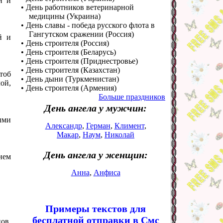
й и
• День работников ветеринарной
медицины (Украина)
• День славы - победа русского флота в
Гангутском сражении (Россия)
й и
• День строителя (Россия)
• День строителя (Беларусь)
• День строителя (Приднестровье)
• День строителя (Казахстан)
тоб
• День дыни (Туркменистан)
ой,
• День строителя (Армения)
Больше праздников
День ангела у мужчин:
ыми
Александр
,
Герман
,
Климент
,
Макар
,
Наум
,
Николай
День ангела у женщин:
нем
Анна
,
Анфиса
Примеры текстов для
бесплатной отправки в Смс
ов,