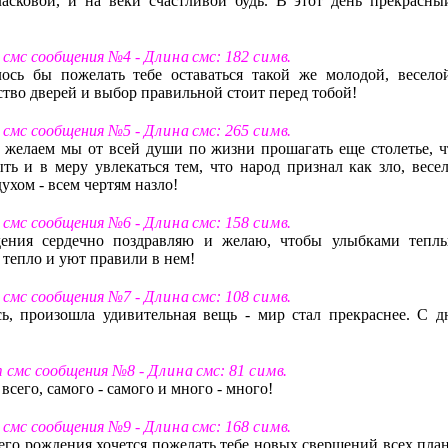
асковой, и на веки счастливой будь. В этот день прекрасны
т смс сообщения №4 -
Д л и н а
смс: 182
с и м в
.
ось бы пожелать тебе оставаться такой же молодой, весело
тво дверей и выбор правильной стоит перед тобой!
т смс сообщения №5 -
Д л и н а
смс: 265
с и м в
.
я желаем мы от всей души по жизни прошагать еще столетье, ч
ь и в меру увлекаться тем, что народ признал как зло, весел
ухом - всем чертям назло!
т смс сообщения №6 -
Д л и н а
смс: 158
с и м в
.
дения сердечно поздравляю и желаю, чтобы улыбками тепл
 тепло и уют правили в нем!
т смс сообщения №7 -
Д л и н а
смс: 108
с и м в
.
сь, произошла удивительная вещь - мир стал прекраснее. С д
т смс сообщения №8 -
Д л и н а
смс: 81
с и м в
.
 всего, самого - самого и много - много!
т смс сообщения №9 -
Д л и н а
смс: 168
с и м в
.
оего рождения хочется пожелать тебе новых свершений всех план