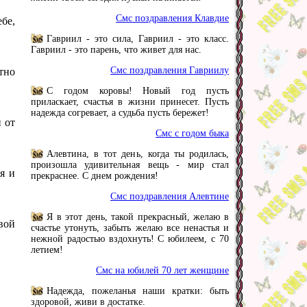
Смс поздравления Клавдие
ебе,
Гавриил - это сила, Гавриил - это класс.
Гавриил - это парень, что живет для нас.
Смс поздравления Гавриилу
тно
С годом коровы! Новый год пусть
приласкает, счастья в жизни принесет. Пусть
надежда согревает, а судьба пусть бережет!
 от
Смс с годом быка
Алевтина, в тот день, когда ты родилась,
произошла удивительная вещь - мир стал
я и
прекраснее. С днем рождения!
Смс поздравления Алевтине
Я в этот день, такой прекрасный, желаю в
вой
счастье утонуть, забыть желаю все ненастья и
нежной радостью вздохнуть! С юбилеем, с 70
летием!
Смс на юбилей 70 лет женщине
Надежда, пожеланья наши кратки: быть
здоровой, живи в достатке.