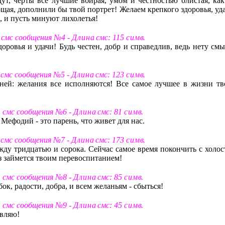
ут, черты все лучшие вбирая, умом и честностью блистая, как
ощая, дополнили бы твой портрет! Желаем крепкого здоровья, уд
е, и пусть минуют лихолетья!
 смс сообщения №4 -
Д л и н а
смс: 115
с и м в
.
оровья и удачи! Будь честен, добр и справедлив, ведь нету смы
 смс сообщения №5 -
Д л и н а
смс: 123
с и м в
.
ней: желания все исполняются! Все самое лучшее в жизни тв
т смс сообщения №6 -
Д л и н а
смс: 81
с и м в
.
 Мефодий - это парень, что живет для нас.
 смс сообщения №7 -
Д л и н а
смс: 173
с и м в
.
ду тридцатью и сорока. Сейчас самое время покончить с холос
з займется твоим перевоспитанием!
т смс сообщения №8 -
Д л и н а
смс: 85
с и м в
.
к, радости, добра, и всем желаньям - сбыться!
т смс сообщения №9 -
Д л и н а
смс: 45
с и м в
.
авляю!