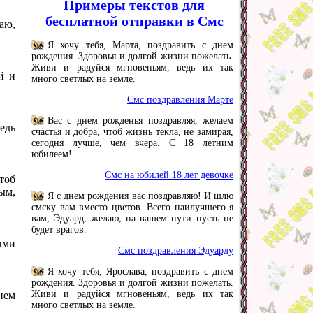
Примеры текстов для
бесплатной отправки в Смс
аю,
Я хочу тебя, Марта, поздравить с днем
рождения. Здоровья и долгой жизни пожелать.
Живи и радуйся мгновеньям, ведь их так
й и
много светлых на земле.
Смс поздравления Марте
Вас с днем рожденья поздравляя, желаем
едь
счастья и добра, чтоб жизнь текла, не замирая,
сегодня лучше, чем вчера. С 18 летним
юбилеем!
Смс на юбилей 18 лет девочке
тоб
ым,
Я с днем рождения вас поздравляю! И шлю
смску вам вместо цветов. Всего наилучшего я
вам, Эдуард, желаю, на вашем пути пусть не
будет врагов.
ыми
Смс поздравления Эдуарду
Я хочу тебя, Ярослава, поздравить с днем
рождения. Здоровья и долгой жизни пожелать.
Живи и радуйся мгновеньям, ведь их так
нем
много светлых на земле.