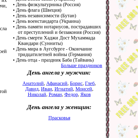
 их
• День физкультурника (Россия)
ачи,
• День флага (Швеция)
• День независимости (Бутан)
• День военстандарта (Украина)
• День памяти нотариусов, пострадавших
сла
от преступлений и беззакония (Россия)
• День смерти Хаджи Дост Мухаммада
Квандари (Сунниты)
• День мира в Аугсбурге - Окончание
оей
тридцатилетней войны (Германия)
• День отца - праздник Баба (Тайвань)
Больше праздников
День ангела у мужчин:
Анатолий
,
Афанасий
,
Борис
,
Глеб
,
Давид
,
Иван
,
Игнатий
,
Моисей
,
той
Николай
,
Роман
,
Федор
,
Яков
День ангела у женщин:
Прасковья