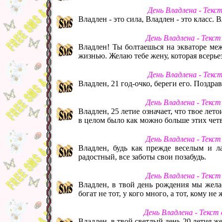
День Владлена - Текс
Владлен - это сила, Владлен - это класс. В
День Владлена - Текс
Владлен! Ты болтаешься на экваторе меж
жизнью. Желаю тебе жену, которая всерье
День Владлена - Текс
Владлен, 21 год-очко, береги его. Поздра
День Владлена - Текс
Владлен, 25 летие означает, что твое ле
в целом было как можно больше этих чет
День Владлена - Текс
Владлен, будь как прежде веселым и л
радостный, все заботы свои позабудь.
День Владлена - Текс
Владлен, в твой день рождения мы желае
богат не тот, у кого много, а тот, кому не
День Владлена - Текст
Владлен, в твой светлый день 20 летия ж