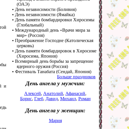
(ОАЭ)
• День независимости (Боливия)
• День независимости (Ямайка)
• День памяти бомбардировки Хиросимы
(Глобальный)
той
• Международный день «Врачи мира за
мир» (Россия)
• Преображение Господне (Католическая
церковь)
• День памяти бомбардировок в Хиросиме
(Хиросима, Япония)
• Всемирный день борьбы за запрещение
тобы
ядерного оружия (Россия)
• Фестиваль Танабата (Сендай, Япония)
Больше праздников
День ангела у мужчин:
й и
Алексей
,
Анатолий
,
Афанасий
,
Борис
,
Глеб
,
Давид
,
Михаил
,
Роман
едь
День ангела у женщин:
Мария
ыли