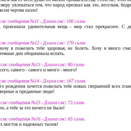
меру увлекаться тем, что народ признал как зло, веселым, бодр
всем чертям назло!
 смс сообщения №11 -
Д л и н а
смс: 106
с и м в
.
я, произошла удивительная вещь - мир стал прекраснее. С д
 смс сообщения №12 -
Д л и н а
смс: 170
с и м в
.
хочу я пожелать тебе здоровья, не болеть. Хочу я много счас
 темные дни оборачивала вспять.
т смс сообщения №13 -
Д л и н а
смс: 80
с и м в
.
всего, самого - самого и много - много!
 смс сообщения №14 -
Д л и н а
смс: 167
с и м в
.
его рождения хочется пожелать тебе новых свершений всех план
о верные и преданные люди!
т смс сообщения №15 -
Д л и н а
смс: 73
с и м в
.
о, а тебе за это ничего не было!
т смс сообщения №16 -
Д л и н а
смс: 65
с и м в
.
их мостов и надежных тылов!