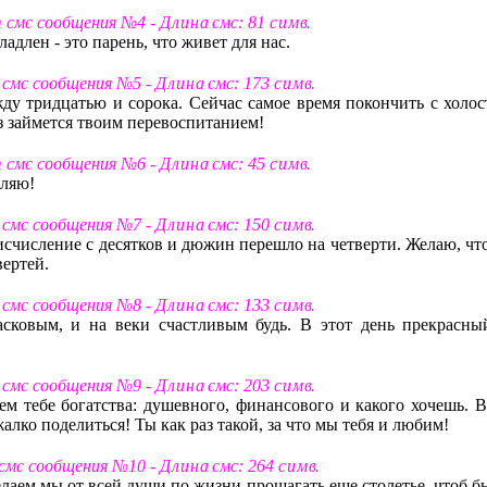
т смс сообщения №4 -
Д л и н а
смс: 81
с и м в
.
ладлен - это парень, что живет для нас.
т смс сообщения №5 -
Д л и н а
смс: 173
с и м в
.
ду тридцатью и сорока. Сейчас самое время покончить с холос
з займется твоим перевоспитанием!
т смс сообщения №6 -
Д л и н а
смс: 45
с и м в
.
вляю!
т смс сообщения №7 -
Д л и н а
смс: 150
с и м в
.
тоисчисление с десятков и дюжин перешло на четверти. Желаю, ч
вертей.
т смс сообщения №8 -
Д л и н а
смс: 133
с и м в
.
асковым, и на веки счастливым будь. В этот день прекрасны
т смс сообщения №9 -
Д л и н а
смс: 203
с и м в
.
м тебе богатства: душевного, финансового и какого хочешь. В
 жалко поделиться! Ты как раз такой, за что мы тебя и любим!
 смс сообщения №10 -
Д л и н а
смс: 264
с и м в
.
елаем мы от всей души по жизни прошагать еще столетье, чтоб б