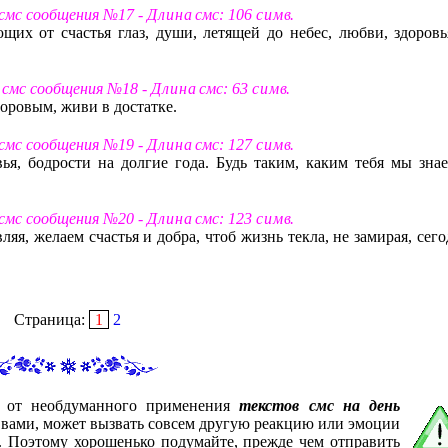
 смс сообщения №17 -
Д л и н а
смс: 106
с и м в
.
щих от счастья глаз, души, летящей до небес, любви, здоровь
т смс сообщения №18 -
Д л и н а
смс: 63
с и м в
.
оровым, живи в достатке.
 смс сообщения №19 -
Д л и н а
смс: 127
с и м в
.
ья, бодрости на долгие года. Будь таким, каким тебя мы знае
 смс сообщения №20 -
Д л и н а
смс: 123
с и м в
.
яя, желаем счастья и добра, чтоб жизнь текла, не замирая, сег
Страница:
1
2
с от необдуманного применения
текстов смс на день
я вами, может вызвать совсем другую реакцию или эмоции
е. Поэтому хорошенько подумайте, прежде чем отправить