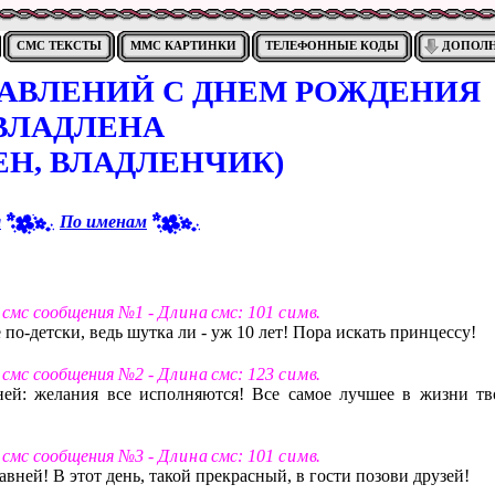
СМС ТЕКСТЫ
ММС КАРТИНКИ
ТЕЛЕФОННЫЕ КОДЫ
ДОПОЛ
РАВЛЕНИЙ С ДНЕМ РОЖДЕНИЯ
ВЛАДЛЕНА
ЕН, ВЛАДЛЕНЧИК)
я
По именам
т смс сообщения №1 -
Д л и н а
смс: 101
с и м в
.
 по-детски, ведь шутка ли - уж 10 лет! Пора искать принцессу!
т смс сообщения №2 -
Д л и н а
смс: 123
с и м в
.
ней: желания все исполняются! Все самое лучшее в жизни тв
т смс сообщения №3 -
Д л и н а
смс: 101
с и м в
.
лавней! В этот день, такой прекрасный, в гости позови друзей!