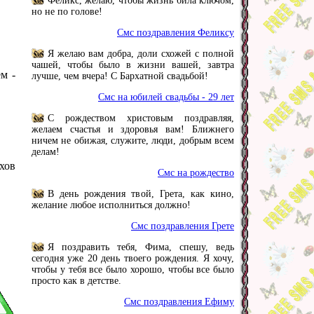
Феликс, желаю, чтобы жизнь била ключом,
но не по голове!
Смс поздравления Феликсу
Я желаю вам добра, доли схожей с полной
чашей, чтобы было в жизни вашей, завтра
м -
лучше, чем вчера! С Бархатной свадьбой!
Смс на юбилей свадьбы - 29 лет
С рождеством христовым поздравляя,
желаем счастья и здоровья вам! Ближнего
ничем не обижая, служите, люди, добрым всем
делам!
хов
Смс на рождество
В день рождения твой, Грета, как кино,
желание любое исполниться должно!
Смс поздравления Грете
Я поздравить тебя, Фима, спешу, ведь
сегодня уже 20 день твоего рождения. Я хочу,
чтобы у тебя все было хорошо, чтобы все было
просто как в детстве.
Смс поздравления Ефиму