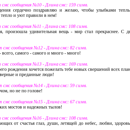
т смс сообщения №10 -
Д л и н а
смс: 159
с и м в
.
дения сердечно поздравляю и желаю, чтобы улыбками тепл
 тепло и уют правили в нем!
т смс сообщения №11 -
Д л и н а
смс: 108
с и м в
.
ся, произошла удивительная вещь - мир стал прекраснее. С д
ст смс сообщения №12 -
Д л и н а
смс: 82
с и м в
.
- всего, самого - самого и много - много!
т смс сообщения №13 -
Д л и н а
смс: 169
с и м в
.
оего рождения хочется пожелать тебе новых свершений всех план
о верные и преданные люди!
ст смс сообщения №14 -
Д л и н а
смс: 59
с и м в
.
ом, но не по голове!
ст смс сообщения №15 -
Д л и н а
смс: 67
с и м в
.
пких мостов и надежных тылов!
т смс сообщения №16 -
Д л и н а
смс: 108
с и м в
.
ющих от счастья глаз, души, летящей до небес, любви, здоровь