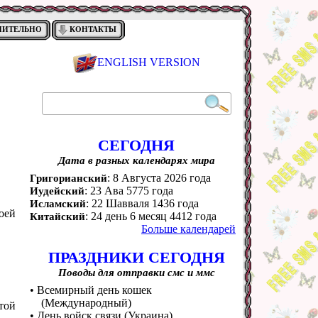
НИТЕЛЬНО
КОНТАКТЫ
ENGLISH VERSION
СЕГОДНЯ
Дата в разных календарях мира
: 8 Августа 2026 года
Григорианский
: 23 Ава 5775 года
Иудейский
: 22 Шавваля 1436 года
Исламский
оей
: 24 день 6 месяц 4412 года
Китайский
Больше календарей
ПРАЗДНИКИ СЕГОДНЯ
Поводы для отправки смс и ммс
• Всемирный день кошек
(Международный)
той
• День войск связи (Украина)