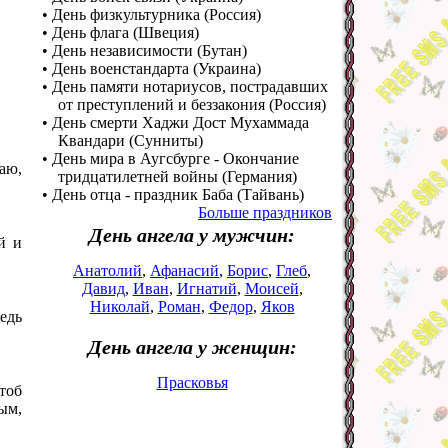
• День физкультурника (Россия)
• День флага (Швеция)
• День независимости (Бутан)
• День военстандарта (Украина)
• День памяти нотариусов, пострадавших
от преступлений и беззакония (Россия)
• День смерти Хаджи Дост Мухаммада
Квандари (Сунниты)
• День мира в Аугсбурге - Окончание
аю,
тридцатилетней войны (Германия)
• День отца - праздник Баба (Тайвань)
Больше праздников
День ангела у мужчин:
й и
Анатолий
,
Афанасий
,
Борис
,
Глеб
,
Давид
,
Иван
,
Игнатий
,
Моисей
,
Николай
,
Роман
,
Федор
,
Яков
едь
День ангела у женщин:
Прасковья
тоб
ым,