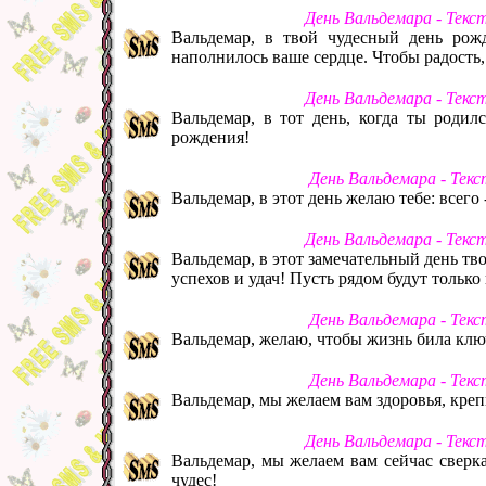
День Вальдемара - Текс
Вальдемар, в твой чудесный день рож
наполнилось ваше сердце. Чтобы радость,
День Вальдемара - Текс
Вальдемар, в тот день, когда ты родил
рождения!
День Вальдемара - Тек
Вальдемар, в этот день желаю тебе: всего 
День Вальдемара - Текс
Вальдемар, в этот замечательный день тв
успехов и удач! Пусть рядом будут тольк
День Вальдемара - Тек
Вальдемар, желаю, чтобы жизнь била ключ
День Вальдемара - Тек
Вальдемар, мы желаем вам здоровья, кре
День Вальдемара - Текс
Вальдемар, мы желаем вам сейчас сверка
чудес!