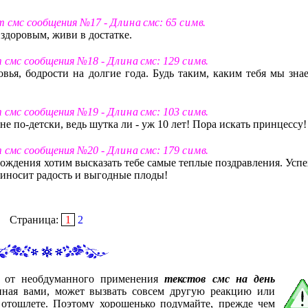
ст смс сообщения №17 -
Д л и н а
смс: 65
с и м в
.
здоровым, живи в достатке.
т смс сообщения №18 -
Д л и н а
смс: 129
с и м в
.
вья, бодрости на долгие года. Будь таким, каким тебя мы знае
т смс сообщения №19 -
Д л и н а
смс: 103
с и м в
.
не по-детски, ведь шутка ли - уж 10 лет! Пора искать принцессу!
т смс сообщения №20 -
Д л и н а
смс: 179
с и м в
.
рождения хотим высказать тебе самые теплые поздравления. Успе
 приносит радость и выгодные плоды!
Страница:
1
2
с от необдуманного применения
текстов смс на день
анная вами, может вызвать совсем другую реакцию или
 отошлете. Поэтому хорошенько подумайте, прежде чем