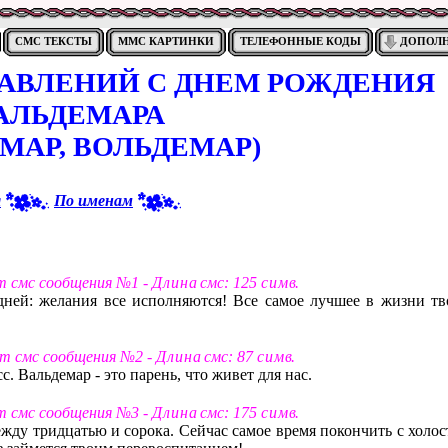
СМС ТЕКСТЫ
ММС КАРТИНКИ
ТЕЛЕФОННЫЕ КОДЫ
ДОПОЛ
РАВЛЕНИЙ С ДНЕМ РОЖДЕНИЯ
АЛЬДЕМАРА
МАР, ВОЛЬДЕМАР)
я
По именам
ст смс сообщения №1 -
Д л и н а
смс: 125
с и м в
.
дней: желания все исполняются! Все самое лучшее в жизни тв
ст смс сообщения №2 -
Д л и н а
смс: 87
с и м в
.
сс. Вальдемар - это парень, что живет для нас.
ст смс сообщения №3 -
Д л и н а
смс: 175
с и м в
.
ежду тридцатью и сорока. Сейчас самое время покончить с холос