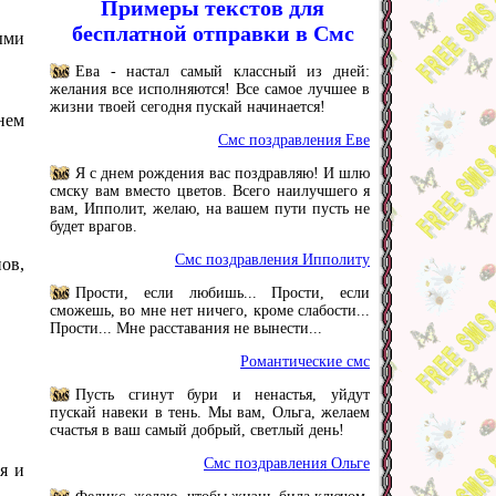
Примеры текстов для
бесплатной отправки в Смс
ыми
Ева - настал самый классный из дней:
желания все исполняются! Все самое лучшее в
жизни твоей сегодня пускай начинается!
нем
Смс поздравления Еве
Я с днем рождения вас поздравляю! И шлю
смску вам вместо цветов. Всего наилучшего я
вам, Ипполит, желаю, на вашем пути пусть не
будет врагов.
Смс поздравления Ипполиту
ов,
Прости, если любишь... Прости, если
сможешь, во мне нет ничего, кроме слабости...
Прости... Мне расставания не вынести...
Романтические смс
Пусть сгинут бури и ненастья, уйдут
пускай навеки в тень. Мы вам, Ольга, желаем
счастья в ваш самый добрый, светлый день!
Смс поздравления Ольге
я и