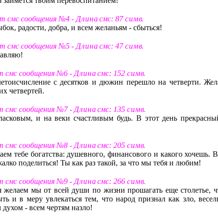
з займется твоим перевоспитанием!
ст смс сообщения №4 -
Д л и н а
смс: 87
с и м в
.
бок, радости, добра, и всем желаньям - сбыться!
ст смс сообщения №5 -
Д л и н а
смс: 47
с и м в
.
равляю!
ст смс сообщения №6 -
Д л и н а
смс: 152
с и м в
.
 летоисчисление с десятков и дюжин перешло на четверти. Жел
их четвертей.
ст смс сообщения №7 -
Д л и н а
смс: 135
с и м в
.
ласковым, и на веки счастливым будь. В этот день прекрасны
ст смс сообщения №8 -
Д л и н а
смс: 205
с и м в
.
аем тебе богатства: душевного, финансового и какого хочешь. В
 жалко поделиться! Ты как раз такой, за что мы тебя и любим!
ст смс сообщения №9 -
Д л и н а
смс: 266
с и м в
.
я желаем мы от всей души по жизни прошагать еще столетье, ч
ь и в меру увлекаться тем, что народ признал как зло, весел
духом - всем чертям назло!