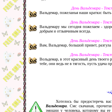
День Вальдемара - Тек
Вальдемар, пожеланья наши кратки: быть 
День Вальдемара - Текс
Вальдемару мы сегодня пожелаем - здоро
добрым и отзывчивым всегда.
День Вальдемара - Текс
Вам, Вальдемар, большой привет, разгула 
День Вальдемара - Текс
Вольдемар, в этот красивый день твоего 
тебе, они ведь не в тягость, пусть удача
Хотелось бы предостеречь ва
Вальдемара
. Смс скачаная, прочит
эмоции у человека, которому вы ее