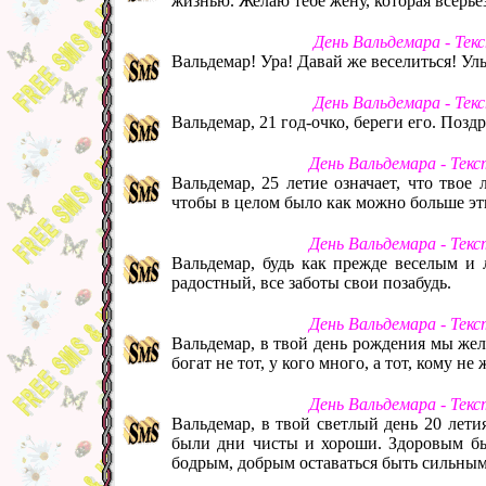
жизнью. Желаю тебе жену, которая всерье
День Вальдемара - Тек
Вальдемар! Ура! Давай же веселиться! Улы
День Вальдемара - Тек
Вальдемар, 21 год-очко, береги его. Позд
День Вальдемара - Тек
Вальдемар, 25 летие означает, что твое
чтобы в целом было как можно больше эт
День Вальдемара - Тек
Вальдемар, будь как прежде веселым и 
радостный, все заботы свои позабудь.
День Вальдемара - Тек
Вальдемар, в твой день рождения мы жел
богат не тот, у кого много, а тот, кому не
День Вальдемара - Тек
Вальдемар, в твой светлый день 20 лети
были дни чисты и хороши. Здоровым быт
бодрым, добрым оставаться быть сильным 