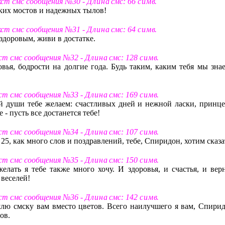
кст смс сообщения №30 -
Д л и н а
смс: 66
с и м в
.
ких мостов и надежных тылов!
кст смс сообщения №31 -
Д л и н а
смс: 64
с и м в
.
здоровым, живи в достатке.
ст смс сообщения №32 -
Д л и н а
смс: 128
с и м в
.
ья, бодрости на долгие года. Будь таким, каким тебя мы знае
ст смс сообщения №33 -
Д л и н а
смс: 169
с и м в
.
ей души тебе желаем: счастливых дней и нежной ласки, принце
 - пусть все достанется тебе!
ст смс сообщения №34 -
Д л и н а
смс: 107
с и м в
.
 25, как много слов и поздравлений, тебе, Спиридон, хотим сказа
ст смс сообщения №35 -
Д л и н а
смс: 150
с и м в
.
елать я тебе также много хочу. И здоровья, и счастья, и вер
 веселей!
ст смс сообщения №36 -
Д л и н а
смс: 142
с и м в
.
лю смску вам вместо цветов. Всего наилучшего я вам, Спирид
ов.