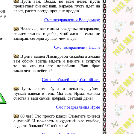
Пусть вам, Волдя, во всем везет, пусть
процветает бизнес ваш, карьера пусть идет на
он,
взлет, растет всегда процент продаж!
е в
Смс поздравления Вольдемару
Неллочка, вас с днем рожденья поздравляя,
желаем счастья и добра, чтоб жизнь текла, не
йся
замирая, сегодня лучше, чем вчера.
Смс поздравления Нелли
В день вашей Лавандовой свадьбы я желаю
вам обоим всегда видеть и ценить в супруге
то, за что вы его полюбили. Ваш брак
заключен на небесах!
Смс на юбилей свадьбы - 46 лет
Пусть сгинут бури и ненастья, уйдут
пускай навеки в тень. Мы вам, Ирма, желаем
счастья в ваш самый добрый, светлый день!
Смс поздравления Ирме
60 лет? Это просто класс! Отметить хочется
с душой! И пожелать в чудесный час улыбок,
радости большой! С юбилеем!