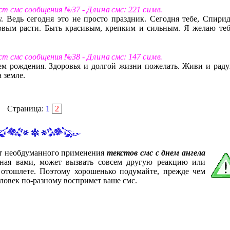
ст смс сообщения №37 -
Д л и н а
смс: 221
с и м в
.
. Ведь сегодня это не просто праздник. Сегодня тебе, Спирид
овым расти. Быть красивым, крепким и сильным. Я желаю теб
ст смс сообщения №38 -
Д л и н а
смс: 147
с и м в
.
нем рождения. Здоровья и долгой жизни пожелать. Живи и раду
 земле.
Страница:
1
2
от необдуманного применения
текстов смс с днем ангела
нная вами, может вызвать совсем другую реакцию или
 отошлете. Поэтому хорошенько подумайте, прежде чем
ловек по-разному воспримет ваше смс.