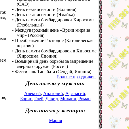
(ОАЭ)
• День независимости (Боливия)
тоб
• День независимости (Ямайка)
ым,
• День памяти бомбардировки Хиросимы
(Глобальный)
• Международный день «Врачи мира за
мир» (Россия)
ыми
• Преображение Господне (Католическая
церковь)
• День памяти бомбардировок в Хиросиме
(Хиросима, Япония)
нем
• Всемирный день борьбы за запрещение
ядерного оружия (Россия)
• Фестиваль Танабата (Сендай, Япония)
Больше праздников
День ангела у мужчин:
Алексей
,
Анатолий
,
Афанасий
,
ов,
Борис
,
Глеб
,
Давид
,
Михаил
,
Роман
День ангела у женщин:
Мария