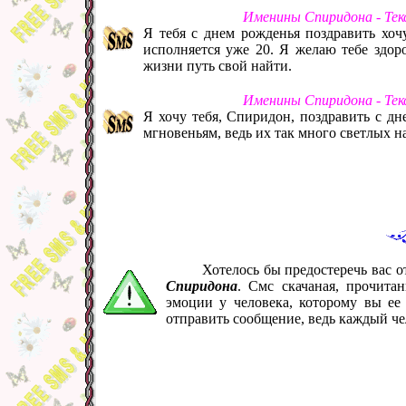
Именины Спиридона - Тек
Я тебя с днем рожденья поздравить хочу
исполняется уже 20. Я желаю тебе здор
жизни путь свой найти.
Именины Спиридона - Тек
Я хочу тебя, Спиридон, поздравить с д
мгновеньям, ведь их так много светлых на
Хотелось бы предостеречь вас 
Спиридона
. Смс скачаная, прочита
эмоции у человека, которому вы ее
отправить сообщение, ведь каждый че