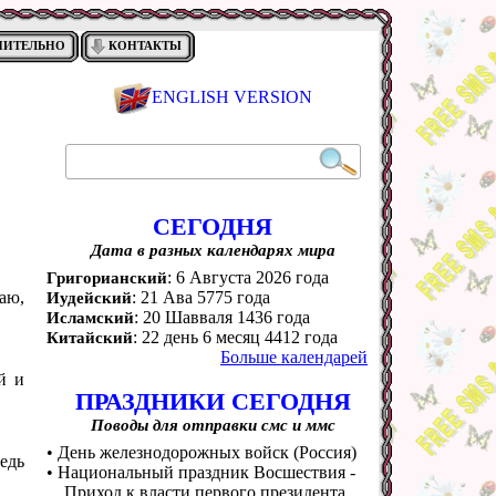
НИТЕЛЬНО
КОНТАКТЫ
ENGLISH VERSION
СЕГОДНЯ
Дата в разных календарях мира
: 6 Августа 2026 года
Григорианский
аю,
: 21 Ава 5775 года
Иудейский
: 20 Шавваля 1436 года
Исламский
: 22 день 6 месяц 4412 года
Китайский
Больше календарей
й и
ПРАЗДНИКИ СЕГОДНЯ
Поводы для отправки смс и ммс
• День железнодорожных войск (Россия)
едь
• Национальный праздник Восшествия -
Приход к власти первого президента