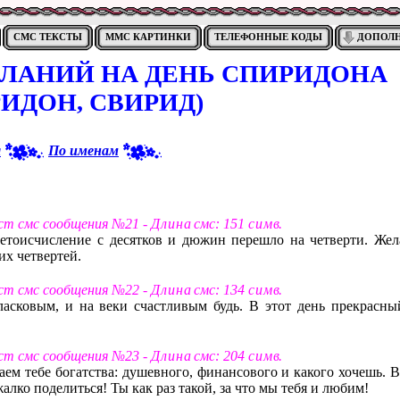
СМС ТЕКСТЫ
ММС КАРТИНКИ
ТЕЛЕФОННЫЕ КОДЫ
ДОПОЛ
ЛАНИЙ НА ДЕНЬ СПИРИДОНА
ИДОН, СВИРИД)
я
По именам
ст смс сообщения №21 -
Д л и н а
смс: 151
с и м в
.
 летоисчисление с десятков и дюжин перешло на четверти. Жел
их четвертей.
ст смс сообщения №22 -
Д л и н а
смс: 134
с и м в
.
асковым, и на веки счастливым будь. В этот день прекрасны
ст смс сообщения №23 -
Д л и н а
смс: 204
с и м в
.
ем тебе богатства: душевного, финансового и какого хочешь. В
 жалко поделиться! Ты как раз такой, за что мы тебя и любим!