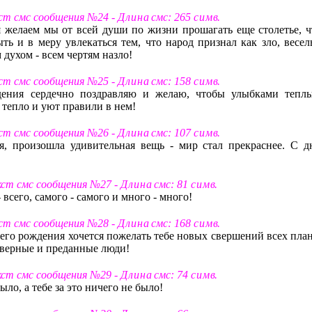
ст смс сообщения №24 -
Д л и н а
смс: 265
с и м в
.
я желаем мы от всей души по жизни прошагать еще столетье, ч
ь и в меру увлекаться тем, что народ признал как зло, весел
духом - всем чертям назло!
ст смс сообщения №25 -
Д л и н а
смс: 158
с и м в
.
дения сердечно поздравляю и желаю, чтобы улыбками тепл
 тепло и уют правили в нем!
ст смс сообщения №26 -
Д л и н а
смс: 107
с и м в
.
я, произошла удивительная вещь - мир стал прекраснее. С д
кст смс сообщения №27 -
Д л и н а
смс: 81
с и м в
.
 всего, самого - самого и много - много!
ст смс сообщения №28 -
Д л и н а
смс: 168
с и м в
.
оего рождения хочется пожелать тебе новых свершений всех план
о верные и преданные люди!
кст смс сообщения №29 -
Д л и н а
смс: 74
с и м в
.
ыло, а тебе за это ничего не было!