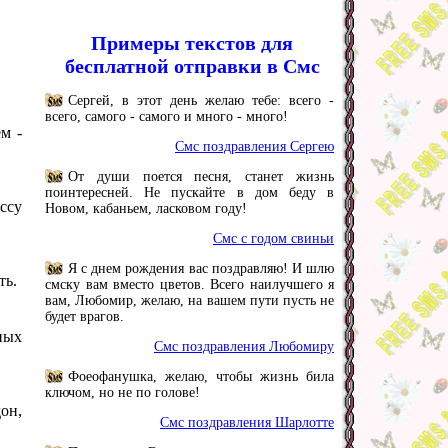
Примеры текстов для
бесплатной отправки в Смс
Сергей, в этот день желаю тебе: всего -
всего, самого - самого и много - много!
м -
Смс поздравления Сергею
От души поется песня, станет жизнь
поинтересней. Не пускайте в дом беду в
ссу
Новом, кабаньем, ласковом году!
Смс с годом свиньи
Я с днем рождения вас поздравляю! И шлю
ть.
смску вам вместо цветов. Всего наилучшего я
вам, Любомир, желаю, на вашем пути пусть не
будет врагов.
ных
Смс поздравления Любомиру
Фоеофанушка, желаю, чтобы жизнь била
ключом, но не по голове!
он,
Смс поздравления Шарлотте