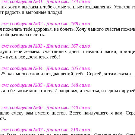
т смс сообщения №31 -
Д л и н а
смс: 174
с и м в
.
ния хотим высказать тебе самые теплые поздравления. Успехов т
сит радость и выгодные плоды!
т смс сообщения №32 -
Д л и н а
смс: 168
с и м в
.
я пожелать тебе здоровья, не болеть. Хочу я много счастья пожел
и оборачивала вспять.
т смс сообщения №33 -
Д л и н а
смс: 167
с и м в
.
 души тебе желаем: счастливых дней и нежной ласки, принце
 - пусть все достанется тебе!
т смс сообщения №34 -
Д л и н а
смс: 105
с и м в
.
 25, как много слов и поздравлений, тебе, Сергей, хотим сказать.
т смс сообщения №35 -
Д л и н а
смс: 148
с и м в
.
 я тебе также много хочу. И здоровья, и счастья, и верных друзе
т смс сообщения №36 -
Д л и н а
смс: 140
с и м в
.
шлю смску вам вместо цветов. Всего наилучшего я вам, Сере
ов.
т смс сообщения №37 -
Д л и н а
смс: 219
с и м в
.