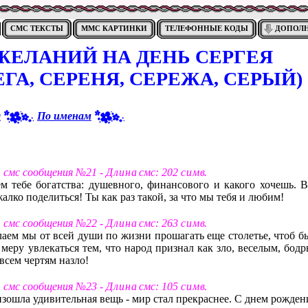
СМС ТЕКСТЫ
ММС КАРТИНКИ
ТЕЛЕФОННЫЕ КОДЫ
ДОПОЛ
ЖЕЛАНИЙ НА ДЕНЬ СЕРГЕЯ
ЕГА, СЕРЕНЯ, СЕРЕЖА, СЕРЫЙ)
я
По именам
т смс сообщения №21 -
Д л и н а
смс: 202
с и м в
.
м тебе богатства: душевного, финансового и какого хочешь. В
 жалко поделиться! Ты как раз такой, за что мы тебя и любим!
т смс сообщения №22 -
Д л и н а
смс: 263
с и м в
.
елаем мы от всей души по жизни прошагать еще столетье, чтоб б
меру увлекаться тем, что народ признал как зло, веселым, бодр
всем чертям назло!
т смс сообщения №23 -
Д л и н а
смс: 105
с и м в
.
оизошла удивительная вещь - мир стал прекраснее. С днем рожден