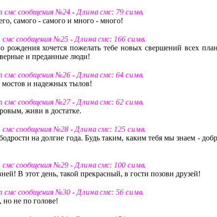
т смс сообщения №24 -
Д л и н а
смс: 79
с и м в
.
его, самого - самого и много - много!
т смс сообщения №25 -
Д л и н а
смс: 166
с и м в
.
го рождения хочется пожелать тебе новых свершений всех план
о верные и преданные люди!
т смс сообщения №26 -
Д л и н а
смс: 64
с и м в
.
х мостов и надежных тылов!
т смс сообщения №27 -
Д л и н а
смс: 62
с и м в
.
ровым, живи в достатке.
т смс сообщения №28 -
Д л и н а
смс: 125
с и м в
.
бодрости на долгие года. Будь таким, каким тебя мы знаем - до
т смс сообщения №29 -
Д л и н а
смс: 100
с и м в
.
вней! В этот день, такой прекрасный, в гости позови друзей!
т смс сообщения №30 -
Д л и н а
смс: 56
с и м в
.
 но не по голове!