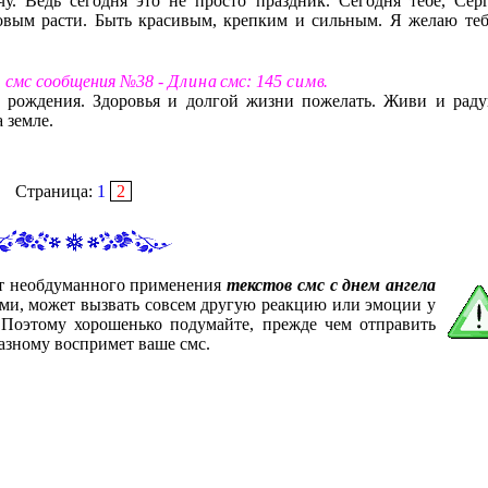
у. Ведь сегодня это не просто праздник. Сегодня тебе, Серг
овым расти. Быть красивым, крепким и сильным. Я желаю теб
т смс сообщения №38 -
Д л и н а
смс: 145
с и м в
.
м рождения. Здоровья и долгой жизни пожелать. Живи и раду
 земле.
Страница:
1
2
от необдуманного применения
текстов смс с днем ангела
вами, может вызвать совсем другую реакцию или эмоции у
. Поэтому хорошенько подумайте, прежде чем отправить
азному воспримет ваше смс.