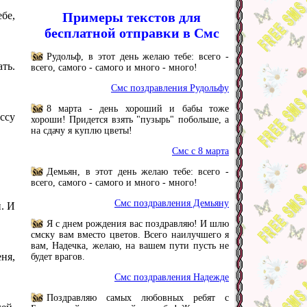
ебе,
Примеры текстов для
бесплатной отправки в Смс
Рудольф, в этот день желаю тебе: всего -
ать.
всего, самого - самого и много - много!
Смс поздравления Рудольфу
8 марта - день хороший и бабы тоже
ссу
хороши! Придется взять "пузырь" побольше, а
на сдачу я куплю цветы!
Смс с 8 марта
Демьян, в этот день желаю тебе: всего -
всего, самого - самого и много - много!
Смс поздравления Демьяну
й. И
Я с днем рождения вас поздравляю! И шлю
смску вам вместо цветов. Всего наилучшего я
вам, Надечка, желаю, на вашем пути пусть не
ня,
будет врагов.
Смс поздравления Надежде
Поздравляю самых любовных ребят с