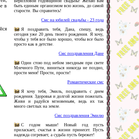
ей,
Берилловой годовщиной свадьбы! Желаю вам
е в
быть единым организмом всю жизнь, до самой
старости. Вы справитесь!
Смс на юбилей свадьбы - 23 года
йся
Я поздравить тебя, Дана, спешу, ведь
сегодня уже 20 день твоего рождения. Я хочу,
чтобы у тебя все было хорошо, чтобы все было
просто как в детстве.
Смс поздравления Дане
Один стою под небом звездным при свете
Млечного Пути, виниться никогда не поздно,
прости меня! Прости, прости!
Романтические смс
Я хочу тебя, Эмиль, поздравить с днем
рождения. Здоровья и долгой жизни пожелать.
Живи и радуйся мгновеньям, ведь их так
много светлых на земле.
Смс поздравления Эмилю
С годом мыши! Новый год пусть
приласкает, счастья в жизни принесет. Пусть
надежда согревает, а судьба пусть бережет!