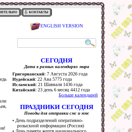
НИТЕЛЬНО
КОНТАКТЫ
ENGLISH VERSION
СЕГОДНЯ
Дата в разных календарях мира
: 7 Августа 2026 года
Григорианский
едь
: 22 Ава 5775 года
Иудейский
: 21 Шавваля 1436 года
Исламский
: 23 день 6 месяц 4412 года
Китайский
Больше календарей
ыли
ПРАЗДНИКИ СЕГОДНЯ
ым,
Поводы для отправки смс и ммс
• День подразделений оперативно-
розыскной информации (Россия)
ия!
• День памяти жертв национального