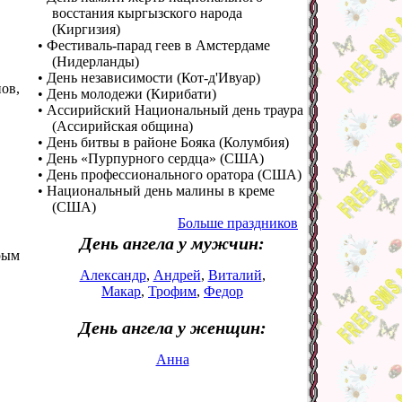
восстания кыргызского народа
(Киргизия)
• Фестиваль-парад геев в Амстердаме
(Нидерланды)
• День независимости (Кот-д'Ивуар)
ов,
• День молодежи (Кирибати)
• Ассирийский Национальный день траура
(Ассирийская община)
• День битвы в районе Бояка (Колумбия)
• День «Пурпурного сердца» (США)
• День профессионального оратора (США)
• Национальный день малины в креме
(США)
Больше праздников
День ангела у мужчин:
брым
Александр
,
Андрей
,
Виталий
,
Макар
,
Трофим
,
Федор
День ангела у женщин:
Анна