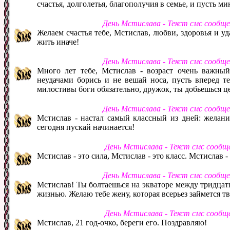
счастья, долголетья, благополучия в семье, и пусть м
День Мстислава - Текст смс сообщ
Желаем счастья тебе, Мстислав, любви, здоровья и уд
жить иначе!
День Мстислава - Текст смс сообщ
Много лет тебе, Мстислав - возраст очень важный
неудачами борись и не вешай носа, пусть вперед те
милостивы боги обязательно, дружок, ты добьешься ц
День Мстислава - Текст смс сообщ
Мстислав - настал самый классный из дней: желани
сегодня пускай начинается!
День Мстислава - Текст смс сообщ
Мстислав - это сила, Мстислав - это класс. Мстислав - 
День Мстислава - Текст смс сообщ
Мстислав! Ты болтаешься на экваторе между тридцать
жизнью. Желаю тебе жену, которая всерьез займется 
День Мстислава - Текст смс сообщ
Мстислав, 21 год-очко, береги его. Поздравляю!