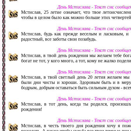
День Мстислава - Текст смс сообще
Мстислав, 25 летие означает, что твое летоисчисле
чтобы в целом было как можно больше этих четвертей
День Мстислава - Текст смс сообще
Мстислав, будь как прежде веселым и ласковым, и 
радостный, все заботы свои позабудь.
День Мстислава - Текст смс сообще
Мстислав, в твой день рождения мы желаем тебе бога
богат не тот, у кого много, а тот, кому не жалко подел
День Мстислава - Текст смс сообще
Мстислав, в твой светлый день 20 летия желаем мы 
были дни чисты и хороши. Здоровым быть и в меру у
бодрым, добрым оставаться быть сильным духом - все
День Мстислава - Текст смс сообще
Мстислав, в тот день, когда ты родился, произошл
рождения!
День Мстислава - Текст смс сообще
Мстислав, в честь твоего дня рождения хочу я поже
пожелать. А также чтобы судьба все твои темные дни 