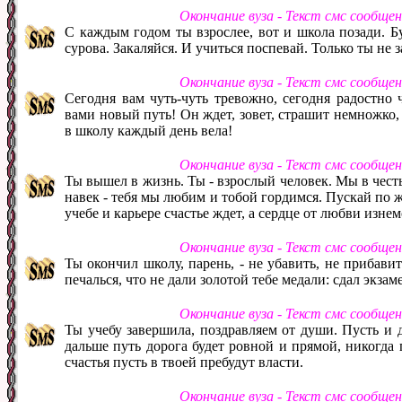
Окончание вуза - Текст смс сообще
С каждым годом ты взрослее, вот и школа позади. Б
сурова. Закаляйся. И учиться поспевай. Только ты не 
Окончание вуза - Текст смс сообще
Сегодня вам чуть-чуть тревожно, сегодня радостно ч
вами новый путь! Он ждет, зовет, страшит немножко, 
в школу каждый день вела!
Окончание вуза - Текст смс сообще
Ты вышел в жизнь. Ты - взрослый человек. Мы в честь
навек - тебя мы любим и тобой гордимся. Пускай по 
учебе и карьере счастье ждет, а сердце от любви изнем
Окончание вуза - Текст смс сообще
Ты окончил школу, парень, - не убавить, не прибавит
печалься, что не дали золотой тебе медали: сдал экзам
Окончание вуза - Текст смс сообще
Ты учебу завершила, поздравляем от души. Пусть и 
дальше путь дорога будет ровной и прямой, никогда п
счастья пусть в твоей пребудут власти.
Окончание вуза - Текст смс сообще