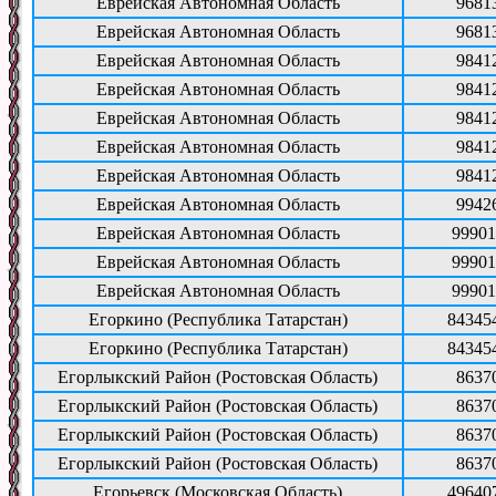
Еврейская Автономная Область
9681
Еврейская Автономная Область
9681
Еврейская Автономная Область
9841
Еврейская Автономная Область
9841
Еврейская Автономная Область
9841
Еврейская Автономная Область
9841
Еврейская Автономная Область
9841
Еврейская Автономная Область
9942
Еврейская Автономная Область
99901
Еврейская Автономная Область
99901
Еврейская Автономная Область
99901
Егоркино (Республика Татарстан)
84345
Егоркино (Республика Татарстан)
84345
Егорлыкский Район (Ростовская Область)
8637
Егорлыкский Район (Ростовская Область)
8637
Егорлыкский Район (Ростовская Область)
8637
Егорлыкский Район (Ростовская Область)
8637
Егорьевск (Московская Область)
49640