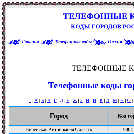
ТЕЛЕФОННЫЕ 
КОДЫ ГОРОДОВ РОС
Главная
Телефонные коды
Россия
ТЕЛЕФОННЫЕ К
Телефонные коды го
1
|
А
|
Б
|
В
|
Г
|
Д
|
Е
|
Ж
|
З
|
И
|
Й
|
К
|
Л
|
М
|
Н
|
О
|
Город
Код го
Еврейская Автономная Область
9004