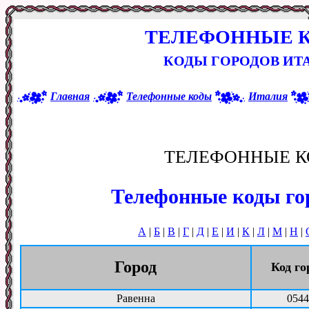
ТЕЛЕФОННЫЕ 
КОДЫ ГОРОДОВ ИТА
Главная
Телефонные коды
Италия
ТЕЛЕФОННЫЕ К
Телефонные коды го
А
|
Б
|
В
|
Г
|
Д
|
Е
|
И
|
К
|
Л
|
М
|
Н
|
Город
Код го
Равенна
0544