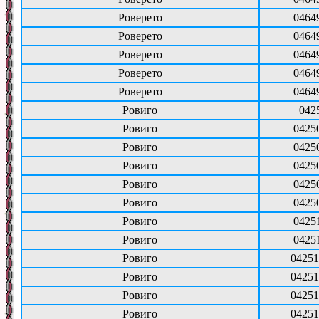
Роверето
0464
Роверето
0464
Роверето
0464
Роверето
0464
Роверето
0464
Ровиго
042
Ровиго
0425
Ровиго
0425
Ровиго
0425
Ровиго
0425
Ровиго
0425
Ровиго
0425
Ровиго
0425
Ровиго
04251
Ровиго
04251
Ровиго
04251
Ровиго
04251