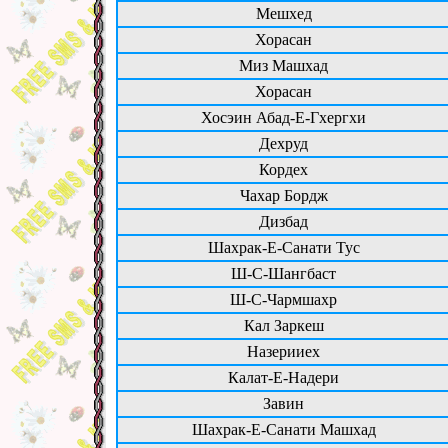
Мешхед
Хорасан
Миз Машхад
Хорасан
Хосэин Абад-Е-Гхергхи
Дехруд
Кордех
Чахар Бордж
Дизбад
Шахрак-Е-Санати Тус
Ш-С-Шангбаст
Ш-С-Чармшахр
Кал Заркеш
Назерииех
Калат-Е-Надери
Завин
Шахрак-Е-Санати Машхад