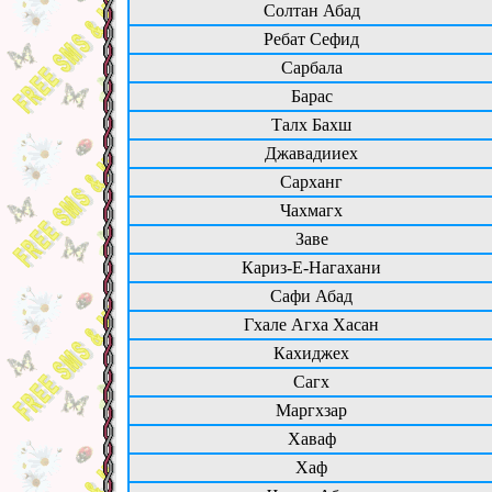
Солтан Абад
Ребат Сефид
Сарбала
Барас
Талх Бахш
Джавадииех
Сарханг
Чахмагх
Заве
Кариз-Е-Нагахани
Сафи Абад
Гхале Агха Хасан
Кахиджех
Сагх
Маргхзар
Хаваф
Хаф