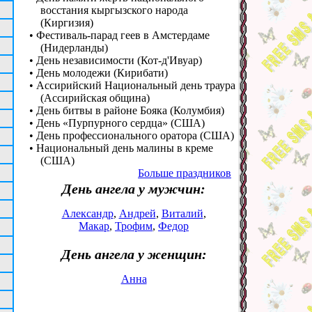
восстания кыргызского народа
(Киргизия)
• Фестиваль-парад геев в Амстердаме
(Нидерланды)
• День независимости (Кот-д'Ивуар)
• День молодежи (Кирибати)
• Ассирийский Национальный день траура
(Ассирийская община)
• День битвы в районе Бояка (Колумбия)
• День «Пурпурного сердца» (США)
• День профессионального оратора (США)
• Национальный день малины в креме
(США)
Больше праздников
День ангела у мужчин:
Александр
,
Андрей
,
Виталий
,
Макар
,
Трофим
,
Федор
День ангела у женщин:
Анна