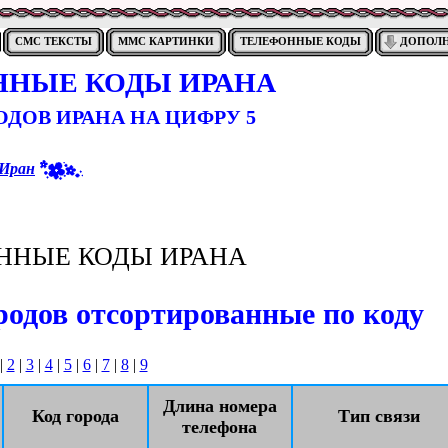
СМС ТЕКСТЫ
ММС КАРТИНКИ
ТЕЛЕФОННЫЕ КОДЫ
ДОПОЛ
ННЫЕ КОДЫ ИРАНА
ДОВ ИРАНА НА ЦИФРУ 5
Иран
ННЫЕ КОДЫ ИРАНА
одов отсортированные по коду
|
2
|
3
|
4
|
5
|
6
|
7
|
8
|
9
Длина номера
Код города
Тип связи
телефона