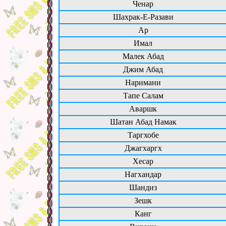
Ченар
Шахрак-Е-Разави
Ар
Имал
Малек Абад
Джим Абад
Наримани
Тапе Салам
Аваршк
Шатан Абад Намак
Таргхобе
Джагхаргх
Хесар
Нагхандар
Шандиз
Зешк
Канг