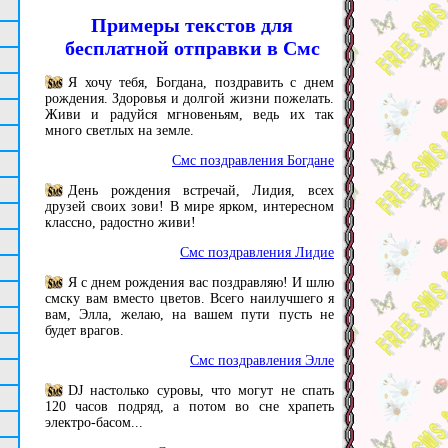
Примеры текстов для
бесплатной отправки в Смс
Я хочу тебя, Богдана, поздравить с днем
рождения. Здоровья и долгой жизни пожелать.
Живи и радуйся мгновеньям, ведь их так
много светлых на земле.
Смс поздравления Богдане
День рождения встречай, Лидия, всех
друзей своих зови! В мире ярком, интересном
классно, радостно живи!
Смс поздравления Лидие
Я с днем рождения вас поздравляю! И шлю
смску вам вместо цветов. Всего наилучшего я
вам, Элла, желаю, на вашем пути пусть не
будет врагов.
Смс поздравления Элле
DJ настолько суровы, что могут не спать
120 часов подряд, а потом во сне храпеть
электро-басом...