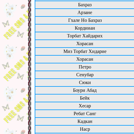
Бахраз
Арзане
Гхале Но Бахраз
Кордииан
Торбат Хайдарих
Хорасан
Миз Торбат Хидарие
Хорасан
Петро
Сенубар
Сюки
Боури Абад
Бейк
Хесар
Ребат Санг
Кадкан
Наср