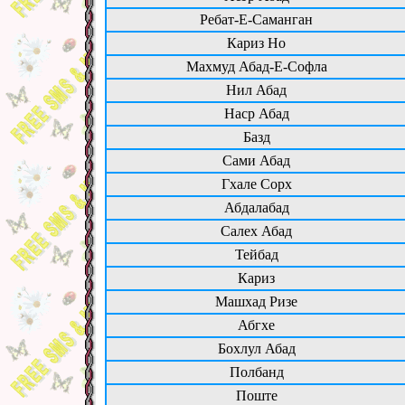
Ребат-Е-Саманган
Кариз Но
Махмуд Абад-Е-Софла
Нил Абад
Наср Абад
Базд
Сами Абад
Гхале Сорх
Абдалабад
Салех Абад
Тейбад
Кариз
Машхад Ризе
Абгхе
Бохлул Абад
Полбанд
Поште