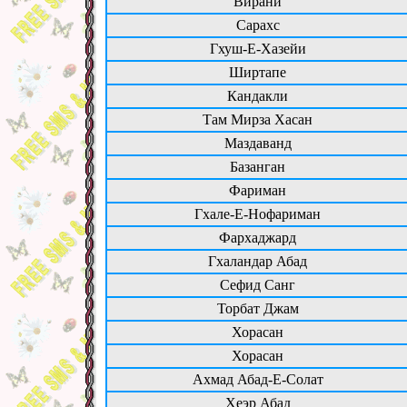
Вирани
Сарахс
Гхуш-Е-Хазейи
Ширтапе
Кандакли
Там Мирза Хасан
Маздаванд
Базанган
Фариман
Гхале-Е-Нофариман
Фархаджард
Гхаландар Абад
Сефид Санг
Торбат Джам
Хорасан
Хорасан
Ахмад Абад-Е-Солат
Хеэр Абад