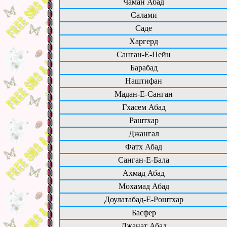
Чаман Абад
Салами
Саде
Харгерд
Санган-Е-Пейн
Барабад
Наштифан
Мадан-Е-Санган
Гхасем Абад
Раштхар
Джангал
Фатх Абад
Санган-Е-Бала
Ахмад Абад
Мохамад Абад
Доулатабад-Е-Роштхар
Басфер
Джанат Абад